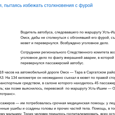
, пытаясь избежать столкновения с фурой
Водитель автобуса, следовавшего по маршруту Усть-
Омск, дабы не столкнуться с обгонявшей его фурой, съ
кювет и перевернулся. Возбуждено уголовное дело.
Сотрудники регионального Следственного комитета во
уголовное дело по факту вчерашней аварии, в которой
перевернулся пассажирский автобус.
18 часов на автомобильной дороге Омск — Тара в Саргатском рай
З. На 134 километре он неожиданно съехал в кювет по правой ст
ранспортным средством, в салоне которого находилось 45 пассажи
ль; как позже выяснилось, перевозкой по маршруту Усть-Ишим — 
тотранс».
ссажиров — им потребовалась срочная медицинская помощь: у лю
нные ушибы и ссадины головы и прочих частей тела. Помощь, в то
му мальчику. Троих человек пришлось госпитализировать, всех ос