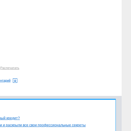
8
Распечатать
ентарий
ный кредит?
и и раскрыли все свои профессиональные секреты