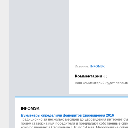
Источник:
INFOMSK
Комментарии
(0)
Ваш комментарий будет первы
INFOMSK
Букмекеры определили фаворитов Евровидения 2016
Традиционно за несколько месяцев до Евровидения интернет бу
прием ставок на имя победителя и предлагают собственные спис
конкурс пройдет в Стокгольме с 10 по 14 мая. Мероприятие соб