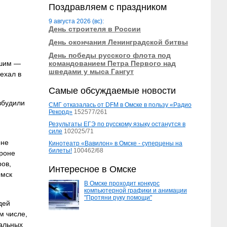
Поздравляем с праздником
9 августа 2026 (вс):
День строителя в России
День окончания Ленинградской битвы
День победы русского флота под
Ишим —
командованием Петра Первого над
шведами у мыса Гангут
ехал в
Самые обсуждаемые новости
збудили
СМГ отказалась от DFM в Омске в пользу «Радио
Рекорд»
152577/261
Результаты ЕГЭ по русскому языку останутся в
силе
102025/71
оне
Кинотеатр «Вавилон» в Омске - суперцены на
билеты!
100462/68
ороне
ров,
Интересное в Омске
Омск
В Омске проходит конкурс
компьютерной графики и анимации
"Протяни руку помощи"
дей
м числе,
тальных