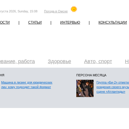
густа 2026, Sunday, 15:08
Погода в Омске
|
|
|
ОСТИ
СТАТЬИ
ИНТЕРВЬЮ
КОНСУЛЬТАЦИИ
вание, работа
Здоровье
Авто, спорт
Н
ДНЯ
ПЕРСОНА МЕСЯЦА
Машина в лизинг для юридических
Группа «Би-2» отмети
лиц: кому подходит такой формат
рождения своего муз
сцене «Атлантиды»