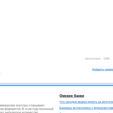
просмотров: 100
Добавить комм
м
Омские банки
Что сегодня можно купить за ипотеч
кмекерские конторы открывают
Банкиры встретились с журналистам
ки фаворитов. В этом году песенный
ерет небывалое количество