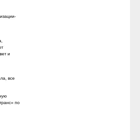
изации-
а,
от
вет и
ла, все
вную
транс» по