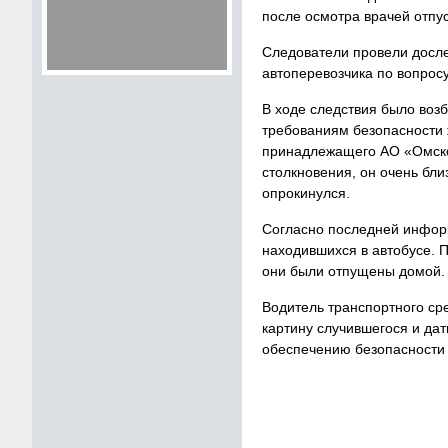
после осмотра врачей отпу
Следователи провели досле
автоперевозчика по вопрос
В ходе следствия было возб
требованиям безопасности 
принадлежащего АО «Омскоб
столкновения, он очень бли
опрокинулся.
Согласно последней инфор
находившихся в автобусе. 
они были отпущены домой.
Водитель транспортного ср
картину случившегося и да
обеспечению безопасности 