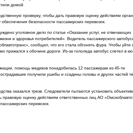
стили домой.
дственную проверку, чтобы дать правовую оценку действиям орган
у обеспечения безопасности пассажирских перевозок.
уждено уголовное дело по статье «Оказание услуг, не отвечающих
жизни и здоровья потребителей». Водитель пассажирского автобус
лавтотранс», сообщил, что его стала обгонять фура. Чтобы уйти 
зко прижался к обочине дороги. Из-за гололеда автобус слетел в кю
мации, помощь медиков понадобилась 12 пассажирам из 45-ти
Пострадавшие получили ушибы и ссадины головы и других частей те
едства оказался трезв. Следователи пытаются установить объекти
ть правовую оценку действиям ответственных лиц АО «Омскоблавто
пассажирских перевозок.