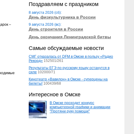
Поздравляем с праздником
8 августа 2026 (сб):
День физкультурника в России
арок –
9 августа 2026 (вс):
День строителя в России
День окончания Ленинградской битвы
Самые обсуждаемые новости
СМГ отказалась от DFM в Омске в пользу «Радио
Рекорд»
152501/261
Результаты ЕГЭ по русскому языку останутся в
силе
102000/71
бходимые
Кинотеатр «Вавилон» в Омске - суперцены на
билеты!
100439/68
Интересное в Омске
В Омске проходит конкурс
компьютерной графики и анимации
"Протяни руку помощи"