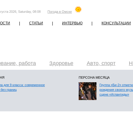
густа 2026, Saturday, 08:08
Погода в Омске
|
|
|
ОСТИ
СТАТЬИ
ИНТЕРВЬЮ
КОНСУЛЬТАЦИИ
вание, работа
Здоровье
Авто, спорт
Н
ДНЯ
ПЕРСОНА МЕСЯЦА
а для 9 класса: современное
Группа «Би-2» отмети
 без границ
рождения своего муз
сцене «Атлантиды»