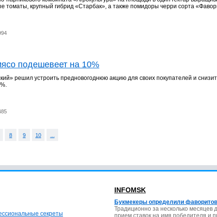
е томаты, крупный гибрид «Старбак», а также помидоры черри сорта «Фавор
994
ясо подешевеет на 10%
ий» решил устроить предновогоднюю акцию для своих покупателей и снизит
0%.
485
8
9
10
...
INFOMSK
Букмекеры определили фаворитов
Традиционно за несколько месяцев 
фессиональные секреты
прием ставок на имя победителя и 