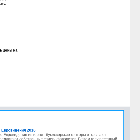
ит».
ь цены на
 Евровидения 2016
до Евровидения интернет букмекерские конторы открывают
предлагают собственные списки фаворитов. В этом году песенный