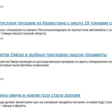
460
пустили грузовик из Казахстана с около 19 тоннами 
уль» специалисты омского Россельхознадзора не пропустили автомобиль с с
о Северо-Казахстанской области.
585
кетов Омска в рыбных пресервах нашли гельминты
ркетов Омска проводится доследственная проверка по факту обнаружения ге
которые были куплены в магазине.
909
ина омича в новом году стала дороже
да делает мониторинг цен на основные продукты питания, в новом году стал
– овощи и фрукты.