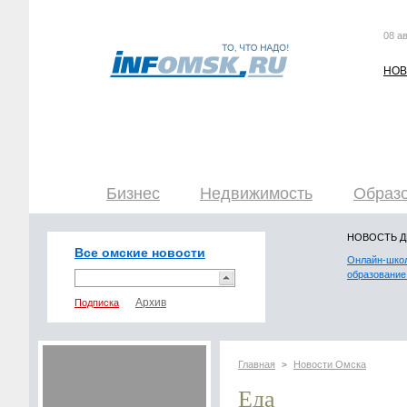
08 ав
НОВ
Бизнес
Недвижимость
Образо
НОВОСТЬ 
Все омские новости
Онлайн-школ
образование
Подписка
Главная
Новости Омска
>
Еда