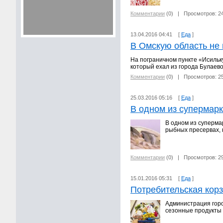
Комментарии
(0)
| Просмотров: 2
13.04.2016 04:41 [
Еда
]
В Омскую область не 
На пограничном пункте «Исильк
который ехал из города Булаев
Комментарии
(0)
| Просмотров: 2
25.03.2016 05:16 [
Еда
]
В одном из супермар
В одном из суперма
рыбных пресервах, 
Комментарии
(0)
| Просмотров: 2
15.01.2016 05:31 [
Еда
]
Потребительская корз
Администрация горо
сезонные продукты 