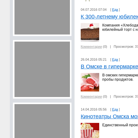
04.07.2016 07:04 [
Еда
]
К 300-летнему юбиле
Компания «Хлебодар
юбилейный торт с н
Комментарии
(0)
| Просмотров: 3
26.04.2016 05:21 [
Еда
]
В Омске в гипермарк
В омских гипермарк
пробы продуктов.
Комментарии
(0)
| Просмотров: 3
14.04.2016 05:56 [
Еда
]
Кинотеатры Омска мог
Единственный произ