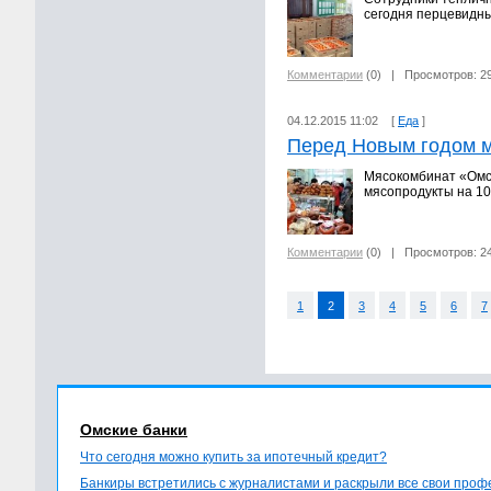
сегодня перцевидны
Комментарии
(0)
| Просмотров: 2
04.12.2015 11:02 [
Еда
]
Перед Новым годом м
Мясокомбинат «Омск
мясопродукты на 1
Комментарии
(0)
| Просмотров: 2
1
2
3
4
5
6
7
Омские банки
Что сегодня можно купить за ипотечный кредит?
Банкиры встретились с журналистами и раскрыли все свои про