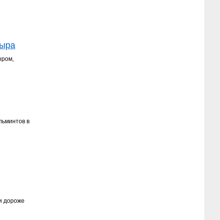
сыра
ыром,
льминтов в
и дороже