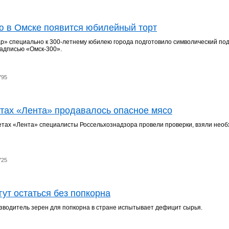
ю в Омске появится юбилейный торт
» специально к 300-летнему юбилею города подготовило символический под
адписью «Омск-300».
795
етах «Лента» продавалось опасное мясо
етах «Лента» специалисты Россельхознадзора провели проверки, взяли нео
725
ут остаться без попкорна
водитель зерен для попкорна в стране испытывает дефицит сырья.