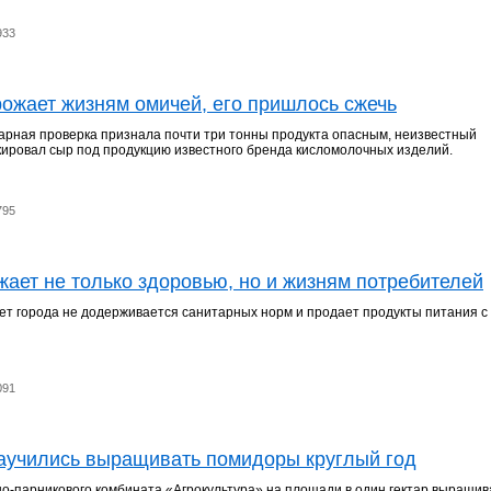
933
ожает жизням омичей, его пришлось сжечь
рная проверка признала почти три тонны продукта опасным, неизвестный
ировал сыр под продукцию известного бренда кисломолочных изделий.
795
жает не только здоровью, но и жизням потребителей
т города не додерживается санитарных норм и продает продукты питания с
091
учились выращивать помидоры круглый год
о-парникового комбината «Агрокультура» на площади в один гектар выращи