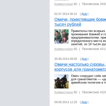
Комментарии
(0)
| Просмотров: 254
02.07.2014 06:31 [
Дом
]
Омичи, приютившие бомже
тысяч рублей
Правительство всерьез
проживания бомжей и г
предпринимателям, при
определенного места ж
занятий, по 14 тысяч ру
Комментарии
(0)
| Просмотров: 421
30.06.2014 08:05 [
Дом
]
Омичи настолько суровы,
корпусов для гранатомет
Омич соорудил себе заб
для гранатометов — «д
армейском полигоне в 
Комментарии
(0)
| Просмотров: 411
09.06.2014 12:20 [
Дом
]