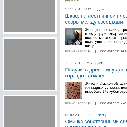
17.11.2015 13:05 [
Дом
]
Шкаф на лестничной пло
ссоры между соседками
Женщина поставила гр
между двумя квартирам
полностью открыть две
подступиться к распре
щиту.
Комментарии
(0)
| Просмотров: 393
11.03.2015 11:46 [
Дом
]
Получить древесину для 
гораздо сложнее
Жители Омской област
жилищных условий, пол
вырубать 175 кубометр
Комментарии
(0)
| Просмотров: 552
03.02.2015 06:52 [
Дом
]
Омичка собственными сил