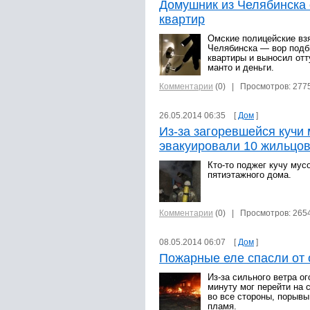
Домушник из Челябинска 
квартир
Омские полицейские вз
Челябинска — вор подб
квартиры и выносил отт
манто и деньги.
Комментарии
(0)
| Просмотров: 277
26.05.2014 06:35 [
Дом
]
Из-за загоревшейся кучи 
эвакуировали 10 жильцо
Кто-то поджег кучу мус
пятиэтажного дома.
Комментарии
(0)
| Просмотров: 265
08.05.2014 06:07 [
Дом
]
Пожарные еле спасли от 
Из-за сильного ветра о
минуту мог перейти на
во все стороны, порывы
пламя.