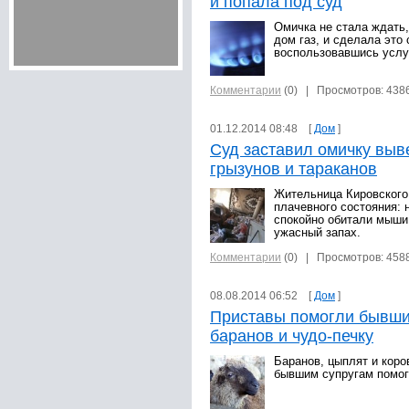
и попала под суд
Омичка не стала ждать,
дом газ, и сделала это
воспользовавшись услу
Комментарии
(0)
| Просмотров: 438
01.12.2014 08:48 [
Дом
]
Суд заставил омичку выв
грызунов и тараканов
Жительница Кировского
плачевного состояния:
спокойно обитали мыши 
ужасный запах.
Комментарии
(0)
| Просмотров: 458
08.08.2014 06:52 [
Дом
]
Приставы помогли бывши
баранов и чудо-печку
Баранов, цыплят и коро
бывшим супругам помог