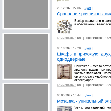
23.12.2023 22:06 [
Дом
]
Сравнение различных ви
Выбор правильного зам
в обеспечении безопасн
Комментарии
(0)
| Просмотров: 872
06.10.2023 17:28 [
Дом
]
Шкафы в прихожую: двух
однодверные
Прихожая – место встр
хранения различных пр
частью являются шкафы
организовать удобное х
аксессуаров.
Комментарии
(0)
| Просмотров: 982
06.05.2022 14:44 [
Дом
]
Мозаика - уникальный эл
Уже много столетий, гл