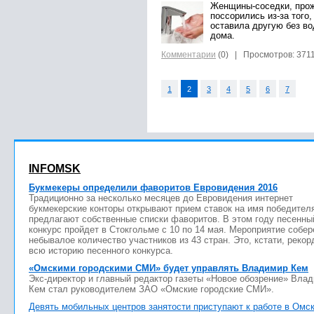
Женщины-соседки, про
поссорились из-за того,
оставила другую без в
дома.
Комментарии
(0)
| Просмотров: 371
1
2
3
4
5
6
7
INFOMSK
Букмекеры определили фаворитов Евровидения 2016
Традиционно за несколько месяцев до Евровидения интернет
букмекерские конторы открывают прием ставок на имя победител
предлагают собственные списки фаворитов. В этом году песенны
конкурс пройдет в Стокгольме с 10 по 14 мая. Мероприятие собер
небывалое количество участников из 43 стран. Это, кстати, рекор
всю историю песенного конкурса.
«Омскими городскими СМИ» будет управлять Владимир Кем
Экс-директор и главный редактор газеты «Новое обозрение» Вла
Кем стал руководителем ЗАО «Омские городские СМИ».
Девять мобильных центров занятости приступают к работе в Омс