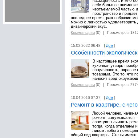
насыщенность и многооб
себе большое внимание
неотъемлемой частью и
пространство и придает
последнее время, разнообразие мо
можно с легкостью удовлетворить
дизайнерский вкус.
Комментарии
(0)
| Просмотров: 181
15.02.2022 06:48 [
Дом
]
Особенности экологическ
В настоящее время экол
кухонная утварь приоб
популярность, наравне
товарами. Это то, что п
наносит вред окружающ
Комментарии
(0)
| Просмотров: 277
10.04.2016 07:37 [
Дом
]
Ремонт в квартире, с чег
Любой человек, начиная
ремонт, задумывается –
советуют начинать ремо
тогда, когда отделаны 
лицом любого помещени
общий вид квартиры. Стены имеют