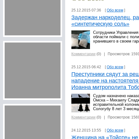
25.12.2015 07:36 [
Обо всем
]
Задержан наркоделец, р
«синтетическую соль»
Сотрудники Управления
области поймали с поли
хранившего в своем гар
Комментарии
(0)
| Просмотров: 159
25.12.2015 06:42 [
Обо всем
]
Преступники сядут за реш
нападение на настоятеля
Иоанна митрополита Тоб
Судом назначено наказ
Омска – Михаилу Сладк
исправительной колонии
Сологубу 8 лет 3 месяц
Комментарии
(0)
| Просмотров: 156
24.12.2015 13:55 [
Обо всем
]
Женщина на «Тойоте» не