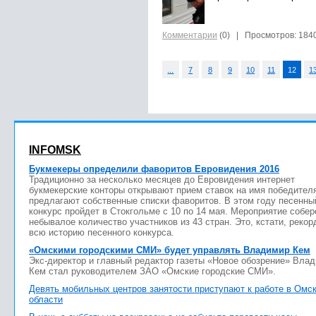
Комментарии
(0)
| Просмотров: 184
...
7
8
9
10
11
12
1
INFOMSK
Букмекеры определили фаворитов Евровидения 2016
Традиционно за несколько месяцев до Евровидения интернет
букмекерские конторы открывают прием ставок на имя победител
предлагают собственные списки фаворитов. В этом году песенны
конкурс пройдет в Стокгольме с 10 по 14 мая. Мероприятие собер
небывалое количество участников из 43 стран. Это, кстати, рекор
всю историю песенного конкурса.
«Омскими городскими СМИ» будет управлять Владимир Кем
Экс-директор и главный редактор газеты «Новое обозрение» Вла
Кем стал руководителем ЗАО «Омские городские СМИ».
Девять мобильных центров занятости приступают к работе в Омс
области