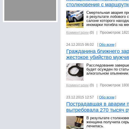
столкновения с маршрутк
Смертельная авария пр
в результате лобового 
салоне которого находи
иномарки погибла на ме
Комментарии
(0)
| Просмотров: 182
24.12.2015 06:02 [
Обо всем
]
Гражданина ближнего зар
жестокое убийство мужч
Расследование заверше
будет осужден по стать
алкогольном опьянении
Комментарии
(0)
| Просмотров: 193
23.12.2015 12:57 [
Обо всем
]
Пострадавшая в аварии 
вытребовала 270 тысяч р
В результате столкнов
женщина получила серь
лечилась.