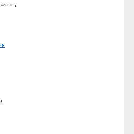
ю женщину
ия
ей.