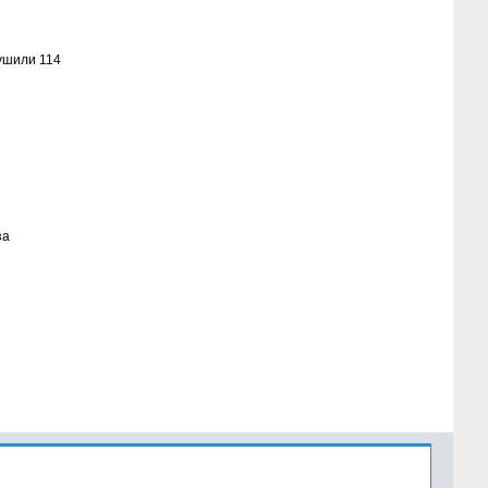
ушили 114
за