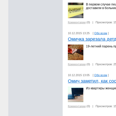
В первом случае пе
доставили в больни
Комментарии
(0)
| Просмотров: 1
10.12.2015 13:25 [
Обо всем
]
Омичка зарезала дет
19-летний парень п
Комментарии
(0)
| Просмотров: 2
10.12.2015 13:05 [
Обо всем
]
Омич заметил, как со
Из квартиры женщин
Комментарии
(0)
| Просмотров: 1