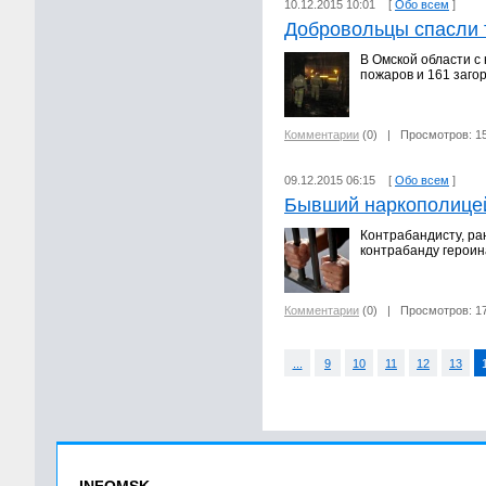
10.12.2015 10:01 [
Обо всем
]
Добровольцы спасли 
В Омской области с
пожаров и 161 заго
Комментарии
(0)
| Просмотров: 1
09.12.2015 06:15 [
Обо всем
]
Бывший наркополицейс
Контрабандисту, ра
контрабанду героин
Комментарии
(0)
| Просмотров: 1
...
9
10
11
12
13