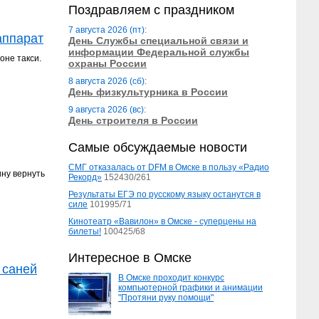
Поздравляем с праздником
7 августа 2026 (пт):
аппарат
День Службы специальной связи и
информации Федеральной службы
оне такси.
охраны России
8 августа 2026 (сб):
День физкультурника в России
9 августа 2026 (вс):
День строителя в России
Самые обсуждаемые новости
СМГ отказалась от DFM в Омске в пользу «Радио
ину вернуть
Рекорд»
152430/261
Результаты ЕГЭ по русскому языку останутся в
силе
101995/71
Кинотеатр «Вавилон» в Омске - суперцены на
билеты!
100425/68
Интересное в Омске
 саней
В Омске проходит конкурс
компьютерной графики и анимации
.
"Протяни руку помощи"