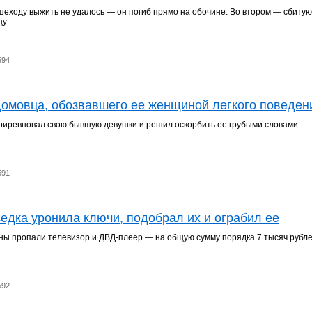
шеходу выжить не удалось — он погиб прямо на обочине. Во втором — сбиту
цу.
594
домовца, обозвавшего ее женщиной легкого поведен
риревновал свою бывшую девушки и решил оскорбить ее грубыми словами.
591
седка уронила ключи, подобрал их и ограбил ее
ы пропали телевизор и ДВД-плеер — на общую сумму порядка 7 тысяч рубл
592