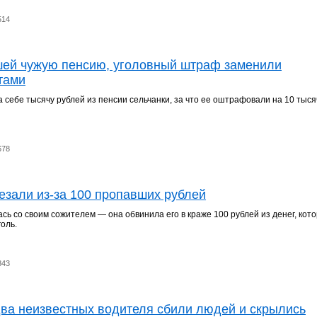
514
шей чужую пенсию, уголовный штраф заменили
тами
себе тысячу рублей из пенсии сельчанки, за что ее оштрафовали на 10 тыся
678
езали из-за 100 пропавших рублей
ь со своим сожителем — она обвинила его в краже 100 рублей из денег, кот
голь.
843
два неизвестных водителя сбили людей и скрылись