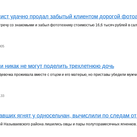
ист удачно продал забытый клиентом дорогой фото
тречу со знакомыми и забыл фототехнику стоимостью 16,6 тысяч рублей в сал
805
и никак не могут поделить трехлетнюю дочь
девочка проживала вместе с отцом и его матерью, но приставы убедили мужч
133
авших ягнят у односельчан, вычислили по следам от
ей Называевского района лишились овцы и пары полуторамесячных ягненков