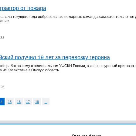
трактор от пожара
 начала текущего года добровольные пожарные команды самостоятельно пот
рание.
538
кий получил 19 лет за перевозку героина
нее работавшему в региональном УФСКН России, вынесен суровый приговор 
а из Казахстана в Омскую область.
725
14
15
16
17
18
...