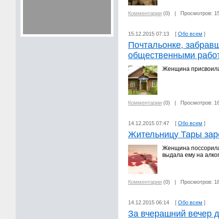
Комментарии
(0)
| Просмотров: 1
15.12.2015 07:13 [
Обо всем
]
Почтальонке, забрав
общественными рабо
Женщина присвоила 
Комментарии
(0)
| Просмотров: 1
14.12.2015 07:47 [
Обо всем
]
Жительницу Тары зар
Женщина поссорилас
выдала ему на алко
Комментарии
(0)
| Просмотров: 1
14.12.2015 06:14 [
Обо всем
]
За вчерашний вечер 