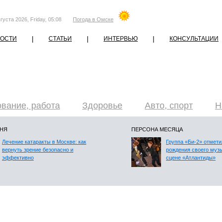
густа 2026, Friday, 05:08
Погода в Омске
|
|
|
ОСТИ
СТАТЬИ
ИНТЕРВЬЮ
КОНСУЛЬТАЦИИ
вание, работа
Здоровье
Авто, спорт
Н
ДНЯ
ПЕРСОНА МЕСЯЦА
Лечение катаракты в Москве: как
Группа «Би-2» отмети
вернуть зрение безопасно и
рождения своего муз
эффективно
сцене «Атлантиды»