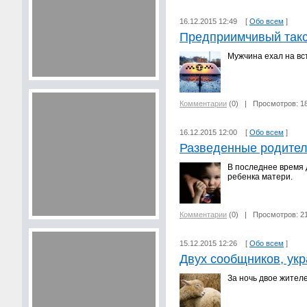
16.12.2015 12:49 [
Обо всем
]
Предприимчивый такс
Мужчина ехал на вс
Комментарии
(0)
| Просмотров: 1
16.12.2015 12:00 [
Обо всем
]
Разведенные родител
В последнее время 
ребенка матери.
Комментарии
(0)
| Просмотров: 2
15.12.2015 12:26 [
Обо всем
]
Двух сообщников, укр
За ночь двое жител