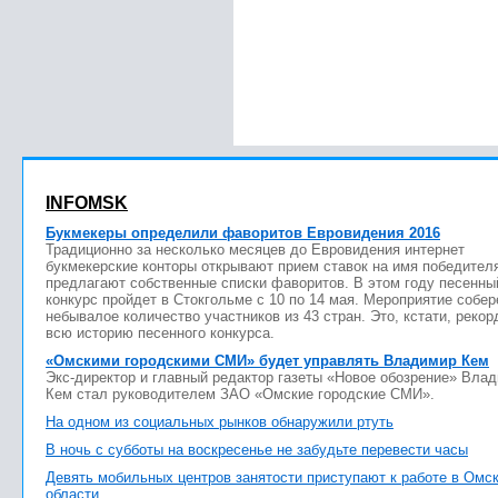
INFOMSK
Букмекеры определили фаворитов Евровидения 2016
Традиционно за несколько месяцев до Евровидения интернет
букмекерские конторы открывают прием ставок на имя победител
предлагают собственные списки фаворитов. В этом году песенны
конкурс пройдет в Стокгольме с 10 по 14 мая. Мероприятие собер
небывалое количество участников из 43 стран. Это, кстати, рекор
всю историю песенного конкурса.
«Омскими городскими СМИ» будет управлять Владимир Кем
Экс-директор и главный редактор газеты «Новое обозрение» Вла
Кем стал руководителем ЗАО «Омские городские СМИ».
На одном из социальных рынков обнаружили ртуть
В ночь с субботы на воскресенье не забудьте перевести часы
Девять мобильных центров занятости приступают к работе в Омс
области