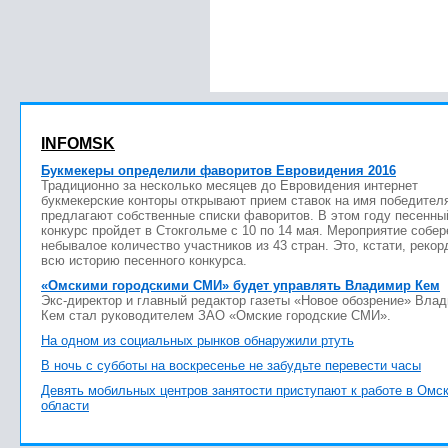
INFOMSK
Букмекеры определили фаворитов Евровидения 2016
Традиционно за несколько месяцев до Евровидения интернет
букмекерские конторы открывают прием ставок на имя победител
предлагают собственные списки фаворитов. В этом году песенны
конкурс пройдет в Стокгольме с 10 по 14 мая. Мероприятие собер
небывалое количество участников из 43 стран. Это, кстати, рекор
всю историю песенного конкурса.
«Омскими городскими СМИ» будет управлять Владимир Кем
Экс-директор и главный редактор газеты «Новое обозрение» Вла
Кем стал руководителем ЗАО «Омские городские СМИ».
На одном из социальных рынков обнаружили ртуть
В ночь с субботы на воскресенье не забудьте перевести часы
Девять мобильных центров занятости приступают к работе в Омс
области