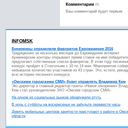
Комментарии
(0)
Ваш комментарий будет первым
INFOMSK
Букмекеры определили фаворитов Евровидения 2016
Традиционно за несколько месяцев до Евровидения интернет
букмекерские конторы открывают прием ставок на имя победител
предлагают собственные списки фаворитов. В этом году песенны
конкурс пройдет в Стокгольме с 10 по 14 мая. Мероприятие собер
небывалое количество участников из 43 стран. Это, кстати, рекор
всю историю песенного конкурса.
«Омскими городскими СМИ» будет управлять Владимир Кем
Экс-директор и главный редактор газеты «Новое обозрение» Вла
Кем стал руководителем ЗАО «Омские городские СМИ».
На одном из социальных рынков обнаружили ртуть
В ночь с субботы на воскресенье не забудьте перевести часы
Девять мобильных центров занятости приступают к работе в Омс
области