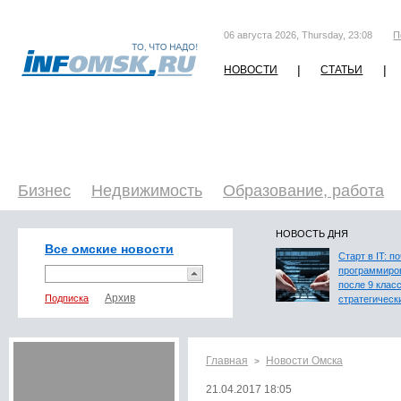
06 августа 2026, Thursday, 23:08
П
|
|
НОВОСТИ
СТАТЬИ
Бизнес
Недвижимость
Образование, работа
НОВОСТЬ ДНЯ
Все омские новости
Старт в IT: п
программиро
после 9 клас
Подписка
стратегическ
Главная
Новости Омска
>
21.04.2017 18:05