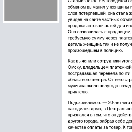
Старый Оскол Белгородской о
обманом выманил у женщины по
слов потерпевшей, она стала ж
увидев на сайте частных объ
продаже автозапчастей для ино
Она созвонилась с продавцом,
требуемую сумму через плате
деталь женщина так и не полу
произошедшем в полицию.
Как выяснили сотрудники уголо
Омску, владельцем платежной 
пострадавшая перевела почти 
областного центра. От него стр
мужчина около полугода назад
приятелю.
Подозреваемого — 20-летнего 
находился дома, в Центрально
признался в том, что он дейст
другого города, забрав себе д
качестве оплаты за товар. К т