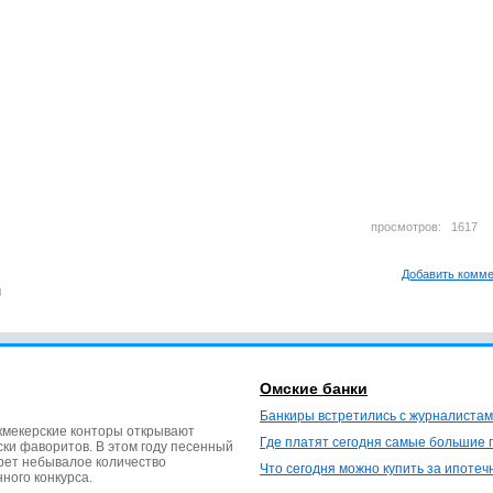
просмотров: 161
Добавить комм
м
Омские банки
Банкиры встретились с журналистам
кмекерские конторы открывают
Где платят сегодня самые большие 
ки фаворитов. В этом году песенный
ерет небывалое количество
Что сегодня можно купить за ипотеч
нного конкурса.