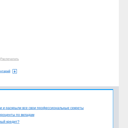
7
Распечатать
ентарий
и и раскрыли все свои профессиональные секреты
проценты по вкладам
ный кредит?