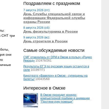
Поздравляем с праздником
7 августа 2026 (пт):
День Службы специальной связи и
информации Федеральной службы
охраны России
8 августа 2026 (сб):
ты:
День физкультурника в России
к СНТ три
9 августа 2026 (вс):
День строителя в России
боты,
Самые обсуждаемые новости
дня они
СМГ отказалась от DFM в Омске в пользу «Радио
ло
Рекорд»
152476/261
дничные
Результаты ЕГЭ по русскому языку останутся в
силе
101997/71
Кинотеатр «Вавилон» в Омске - суперцены на
билеты!
100435/68
Интересное в Омске
В Омске проходит конкурс
компьютерной графики и анимации
"Протяни руку помощи"