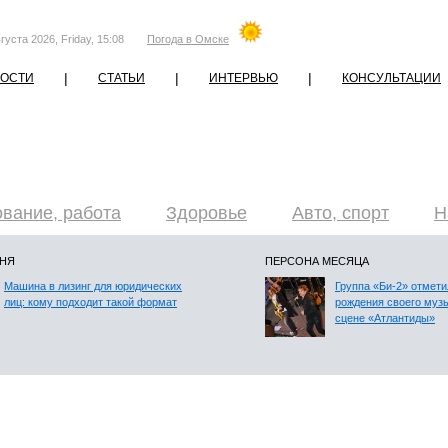
густа 2026, Friday, 15:08
Погода в Омске
|
|
|
ОСТИ
СТАТЬИ
ИНТЕРВЬЮ
КОНСУЛЬТАЦИИ
вание, работа
Здоровье
Авто, спорт
Н
ДНЯ
ПЕРСОНА МЕСЯЦА
Машина в лизинг для юридических
Группа «Би-2» отмети
лиц: кому подходит такой формат
рождения своего муз
сцене «Атлантиды»