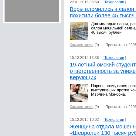
22.01.2016 05:58 [
Технологии
]
Воры вломились в салон 
похитили более 45 тысяч
Два молодых парня, раз
салон мобильной связи,
46 тысяч рублей.
Комментарии
(0)
| Просмотров: 230
15.12.2015 13:38 [
Технологии
]
19-летний омский студент
ответственность за униж
верующих
Парень возмутился реа
выступивших против кон
Мэрлина Мэнсона.
Комментарии
(0)
| Просмотров: 229
15.12.2015 10:02 [
Технологии
]
Женщина отдала мошенни
«Шевроле» 130 тысяч ру