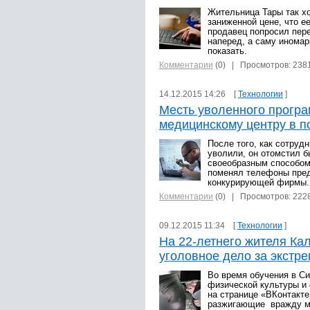
Жительница Тары так хо
заниженной цене, что ее
продавец попросил пер
наперед, а саму иномар
показать.
Комментарии
(0)
| Просмотров: 238
14.12.2015 14:26 [
Технологии
]
Месть уволенного прогр
медицинскому центру в 
После того, как сотруд
уволили, он отомстил 
своеобразным способом:
поменял телефоны пре
конкурирующей фирмы
Комментарии
(0)
| Просмотров: 222
09.12.2015 11:34 [
Технологии
]
На 22-летнего жителя Ка
уголовное дело за экстр
Во время обучения в С
физической культуры и 
на странице «ВКонтакте
разжигающие вражду м