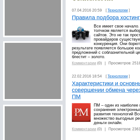
07.04.2016 20:59 [
Технологии
]
Правила подбора хостин
Все имеет свое начало
толчком является выбо
сайтов. Это не так прос
провайдеров существуе
конкуренция. Они борют
результате появляется большое ко
предложений с соблазнительной це
блестит – золото.
Комментарии
(0)
| Просмотров: 251
22.02.2016 18:54 [
Технологии
]
Характеристики и основн
совершении обмена чере
ПМ
ПМ – один из наиболее 
сохранения электронных
развития технологий Вс
множество выгодных ре
деньги онлайн.
Комментарии
(0)
| Просмотров: 236