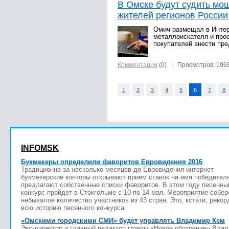
В Омске будут судить мо
жителей регионов России
Омич размещал в Интер
металлоискателя и про
покупателей внести пр
Комментарии
(0)
| Просмотров: 196
1
2
3
4
5
6
7
8
INFOMSK
Букмекеры определили фаворитов Евровидения 2016
Традиционно за несколько месяцев до Евровидения интернет
букмекерские конторы открывают прием ставок на имя победител
предлагают собственные списки фаворитов. В этом году песенны
конкурс пройдет в Стокгольме с 10 по 14 мая. Мероприятие собер
небывалое количество участников из 43 стран. Это, кстати, рекор
всю историю песенного конкурса.
«Омскими городскими СМИ» будет управлять Владимир Кем
Экс-директор и главный редактор газеты «Новое обозрение» Вла