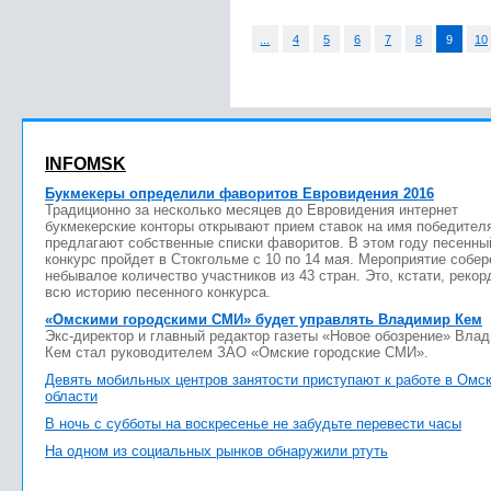
...
4
5
6
7
8
9
10
INFOMSK
Букмекеры определили фаворитов Евровидения 2016
Традиционно за несколько месяцев до Евровидения интернет
букмекерские конторы открывают прием ставок на имя победител
предлагают собственные списки фаворитов. В этом году песенны
конкурс пройдет в Стокгольме с 10 по 14 мая. Мероприятие собер
небывалое количество участников из 43 стран. Это, кстати, рекор
всю историю песенного конкурса.
«Омскими городскими СМИ» будет управлять Владимир Кем
Экс-директор и главный редактор газеты «Новое обозрение» Вла
Кем стал руководителем ЗАО «Омские городские СМИ».
Девять мобильных центров занятости приступают к работе в Омс
области
В ночь с субботы на воскресенье не забудьте перевести часы
На одном из социальных рынков обнаружили ртуть