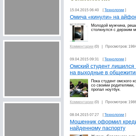
15.04.2015 06:40 [
Технологии
]
Омича «кинули» на айфо
Молодой мужчина, реш
столкнулся с дерзким 
Комментарии
(0)
| Просмотров: 198
09.04.2015 09:31 [
Технологии
]
Омский студент лишился 
на выходные в общежити
Пока студент омского 
со своими родителями, 
пропал ноутбук.
Комментарии
(0)
| Просмотров: 198
08.04.2015 07:27 [
Технологии
]
Мошенник оформил креди
найденному паспорту