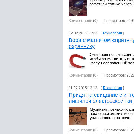
Пропажу ноутбука в омс
заметили только через 
Комментарии
(0)
| Просмотров: 219
12.02.2015 11:23 [
Технологии
]
Вора с магнитом «притяну
охраннику
Омич принес в магазин
чтобы размагнитить ант
кассу неоплаченный то
Комментарии
(0)
| Просмотров: 252
11.02.2015 12:12 [
Технологии
]
Придя на свидание с инт
лишился электроскрипки
Музыкант познакомился
после нескольких меся
условились о встрече.
Комментарии
(0)
| Просмотров: 212