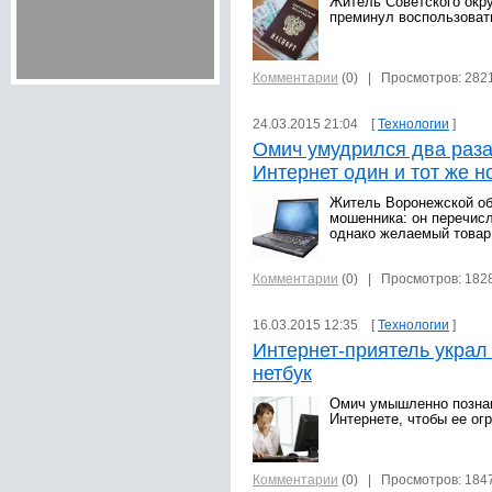
Житель Советского окру
преминул воспользовать
Комментарии
(0)
| Просмотров: 282
24.03.2015 21:04 [
Технологии
]
Омич умудрился два раза
Интернет один и тот же н
Житель Воронежской об
мошенника: он перечисл
однако желаемый товар 
Комментарии
(0)
| Просмотров: 182
16.03.2015 12:35 [
Технологии
]
Интернет-приятель украл
нетбук
Омич умышленно позна
Интернете, чтобы ее ог
Комментарии
(0)
| Просмотров: 184