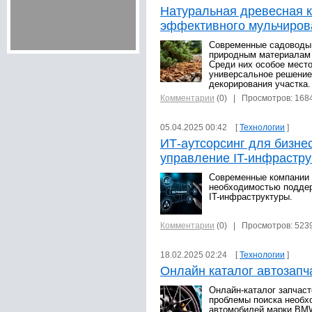
Натуральная древесная к
эффективного мульчиров
Современные садоводы
природным материалам 
Среди них особое мест
универсальное решение
декорирования участка
Комментарии
(0)
| Просмотров: 168
05.04.2025 00:42 [
Технологии
]
ИТ-аутсорсинг для бизне
управление IT-инфрастру
Современные компании 
необходимостью поддер
IT-инфраструктуры.
Комментарии
(0)
| Просмотров: 523
18.02.2025 02:24 [
Технологии
]
Онлайн каталог автозап
Онлайн-каталог запчас
проблемы поиска необх
автомобилей марки BM