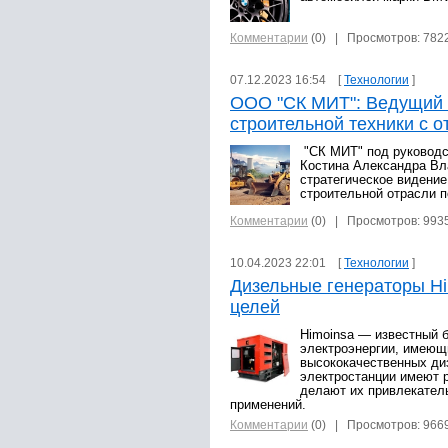
Комментарии
(0)
| Просмотров: 782
07.12.2023 16:54 [
Технологии
]
ООО "СК МИТ": Ведущий
строительной техники с 
"СК МИТ" под руководс
Костина Александра Вл
стратегическое видени
строительной отрасли п
Комментарии
(0)
| Просмотров: 993
10.04.2023 22:01 [
Технологии
]
Дизельные генераторы Hi
целей
Himoinsa — известный 
электроэнергии, имеющ
высококачественных ди
электростанции имеют 
делают их привлекател
применений.
Комментарии
(0)
| Просмотров: 966