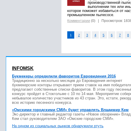
производственной пыли,
выполнении тех или ины
которое поможет избавиться от на
промышленном пылесосе.
Комментарии
(0)
| Просмотров: 183
1
2
3
4
5
6
7
8
INFOMSK
Букмекеры определили фаворитов Евровидения 2016
Традиционно за несколько месяцев до Евровидения интернет
букмекерские конторы открывают прием ставок на имя победител
предлагают собственные списки фаворитов. В этом году песенны
конкурс пройдет в Стокгольме с 10 по 14 мая. Мероприятие собер
небывалое количество участников из 43 стран. Это, кстати, рекор
всю историю песенного конкурса.
«Омскими городскими СМИ» будет управлять Владимир Кем
Экс-директор и главный редактор газеты «Новое обозрение» Вла
Кем стал руководителем ЗАО «Омские городские СМИ».
На одном из социальных рынков обнаружили ртуть