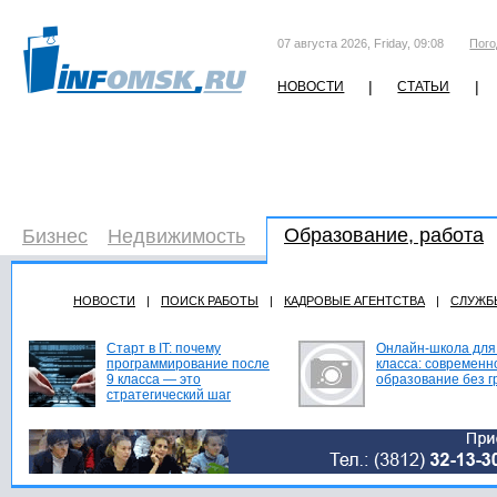
07 августа 2026, Friday, 09:08
Пого
|
|
НОВОСТИ
СТАТЬИ
Образование, работа
Бизнес
Недвижимость
НОВОСТИ
|
ПОИСК РАБОТЫ
|
КАДРОВЫЕ АГЕНТСТВА
|
СЛУЖБ
Старт в IT: почему
Онлайн-школа для
программирование после
класса: современн
9 класса — это
образование без г
стратегический шаг