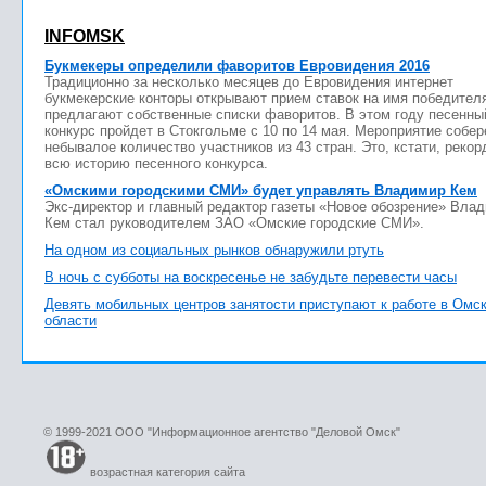
INFOMSK
Букмекеры определили фаворитов Евровидения 2016
Традиционно за несколько месяцев до Евровидения интернет
букмекерские конторы открывают прием ставок на имя победител
предлагают собственные списки фаворитов. В этом году песенны
конкурс пройдет в Стокгольме с 10 по 14 мая. Мероприятие собер
небывалое количество участников из 43 стран. Это, кстати, рекор
всю историю песенного конкурса.
«Омскими городскими СМИ» будет управлять Владимир Кем
Экс-директор и главный редактор газеты «Новое обозрение» Вла
Кем стал руководителем ЗАО «Омские городские СМИ».
На одном из социальных рынков обнаружили ртуть
В ночь с субботы на воскресенье не забудьте перевести часы
Девять мобильных центров занятости приступают к работе в Омс
области
© 1999-2021 ООО "Информационное агентство "Деловой Омск"
возрастная категория сайта