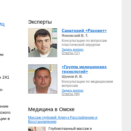
Эксперты
иц
Санаторий «Рассвет»
Янковский В. Т.
Консультации по вопросам
пластической хирургии
Задать вопрос
Ответы (17)
ии
«Группа медицинских
технологий»
Шумов И. В.
е 241
Консультации по медицинским
вопросам
о-
Задать вопрос
Ответы (94)
ение
Медицина в Омске
ского
Массаж глубокий: Ключ к Расслаблению и
ции в
Восстановлению
Глубокотканный массаж и