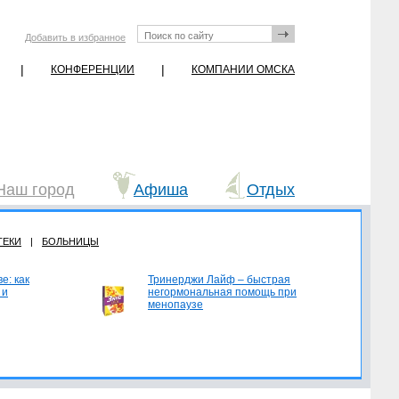
Добавить в избранное
|
|
КОНФЕРЕНЦИИ
КОМПАНИИ ОМСКА
Наш город
Афиша
Отдых
ТЕКИ
|
БОЛЬНИЦЫ
е: как
Тринерджи Лайф – быстрая
 и
негормональная помощь при
менопаузе