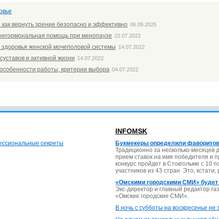
овье
: как вернуть зрение безопасно и эффективно
06.09.2025
негормональная помощь при менопаузе
22.07.2022
 здоровья женской мочеполовой системы
14.07.2022
суставов и активной жизни
14.07.2022
 особенности работы, критерии выбора
04.07.2022
INFOMSK
фессиональные секреты
Букмекеры определили фаворитов
Традиционно за несколько месяцев 
прием ставок на имя победителя и 
конкурс пройдет в Стокгольме с 10 
участников из 43 стран. Это, кстати,
«Омскими городскими СМИ» будет
Экс-директор и главный редактор г
«Омские городские СМИ».
В ночь с субботы на воскресенье не