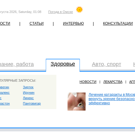
густа 2026, Saturday, 01:08
Погода в Омске
|
|
|
ОСТИ
СТАТЬИ
ИНТЕРВЬЮ
КОНСУЛЬТАЦИИ
Здоровье
ание, работа
Авто, спорт
ПУЛЯРНЫЕ ЗАПРОСЫ:
НОВОСТИ
|
ЛЕКАРСТВА
|
АП
овегин
Зиртек
ралекс
Ирунин
Лечение катаракты в Москв
с
Линекс
вернуть зрение безопасно
эффективно
астон
Пантовигар