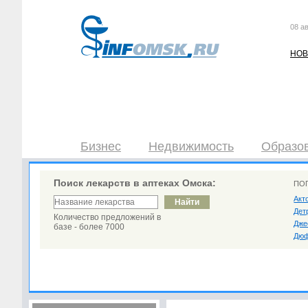
08 ав
НОВ
Бизнес
Недвижимость
Образов
Поиск лекарств в аптеках Омска:
ПО
Акт
Дет
Количество предложений в
Дже
базе - более 7000
Дюф