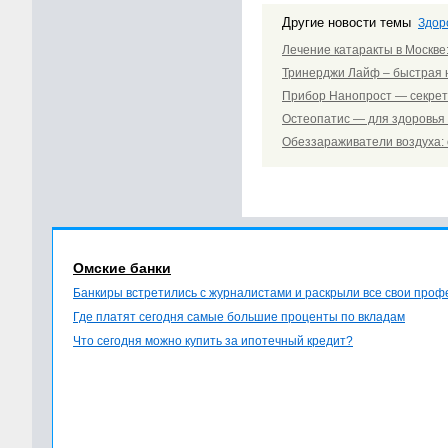
Другие новости темы
Здор
Лечение катаракты в Москве
Тринерджи Лайф – быстрая 
Прибор Нанопрост — секрет
Остеопатис — для здоровья 
Обеззараживатели воздуха:
Омские банки
Банкиры встретились с журналистами и раскрыли все свои про
Где платят сегодня самые большие проценты по вкладам
Что сегодня можно купить за ипотечный кредит?