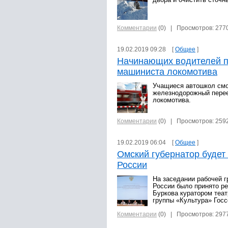
двора и очистить сточн
Комментарии
(0)
| Просмотров: 277
19.02.2019 09:28 [
Общее
]
Начинающих водителей п
машиниста локомотива
Учащиеся автошкол смог
железнодорожный перее
локомотива.
Комментарии
(0)
| Просмотров: 259
19.02.2019 06:04 [
Общее
]
Омский губернатор будет
России
На заседании рабочей г
России было принято р
Буркова куратором теа
группы «Культура» Госс
Комментарии
(0)
| Просмотров: 297