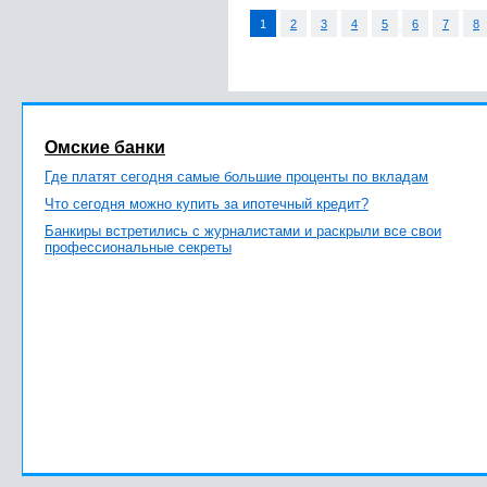
1
2
3
4
5
6
7
8
Омские банки
Где платят сегодня самые большие проценты по вкладам
Что сегодня можно купить за ипотечный кредит?
Банкиры встретились с журналистами и раскрыли все свои
профессиональные секреты