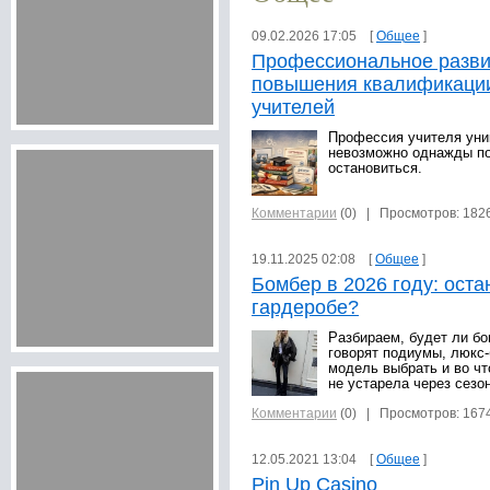
09.02.2026 17:05 [
Общее
]
Профессиональное развит
повышения квалификации
учителей
Профессия учителя уник
невозможно однажды по
остановиться.
Комментарии
(0)
| Просмотров: 182
19.11.2025 02:08 [
Общее
]
Бомбер в 2026 году: оста
гардеробе?
Разбираем, будет ли бо
говорят подиумы, люкс-
модель выбрать и во чт
не устарела через сезон
Комментарии
(0)
| Просмотров: 167
12.05.2021 13:04 [
Общее
]
Pin Up Casino