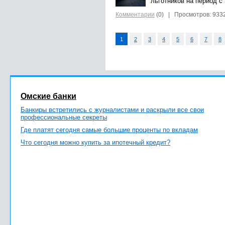
льготников на период с 
Комментарии
(0)
| Просмотров: 933
1
2
3
4
5
6
7
8
Омские банки
Банкиры встретились с журналистами и раскрыли все свои
профессиональные секреты
Где платят сегодня самые большие проценты по вкладам
Что сегодня можно купить за ипотечный кредит?