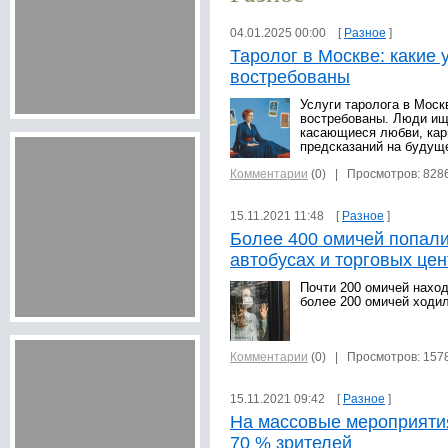
04.01.2025 00:00 [
Разное
]
Таролог в Москве: какие 
востребованы
Услуги таролога в Моск
востребованы. Люди ищ
касающиеся любви, кар
предсказаний на будущ
Комментарии
(0)
| Просмотров: 828
15.11.2021 11:48 [
Разное
]
Более 400 омичей попали
автобусах и торговых цен
Почти 200 омичей наход
более 200 омичей ходил
Комментарии
(0)
| Просмотров: 157
15.11.2021 09:42 [
Разное
]
На массовые мероприятия
70 % зрителей