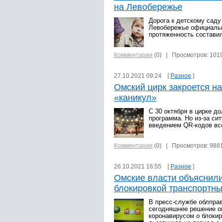
на Левобережье
Дорога к детскому саду
Левобережье официальн
протяженность состави
Комментарии
(0)
| Просмотров: 101
27.10.2021 09:24 [
Разное
]
Омский цирк закроется н
«каникул»
С 30 октября в цирке д
программа. Но из-за си
введением QR-кодов вс
Комментарии
(0)
| Просмотров: 988
26.10.2021 16:55 [
Разное
]
Омские власти объяснили
блокировкой транспортны
В пресс-службе облпра
сегодняшнее решение о
коронавирусом о блокир