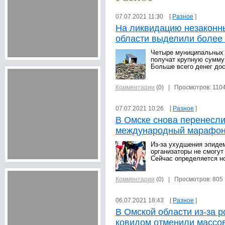
07.07.2021 11:30 [
Разное
]
На ликвидацию незаконн
области выделили более
Четыре муниципальных 
получат крупную сумму 
Больше всего денег дос
Комментарии
(0)
| Просмотров: 110
07.07.2021 10:26 [
Разное
]
В Омске снова перенесл
международный марафо
Из-за ухудшения эпиде
организаторы не смогут 
Сейчас определяется но
Комментарии
(0)
| Просмотров: 805
06.07.2021 18:43 [
Разное
]
В Омской области из-за 
ковидом отменили массо