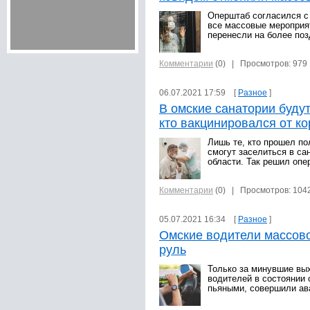
Оперштаб согласился с
все массовые мероприят
перенесли на более поз
Комментарии
(0)
| Просмотров: 979
06.07.2021 17:59 [
Разное
]
В омские санатории будут
кто вакцинировался от к
Лишь те, кто прошел по
смогут заселиться в са
области. Так решил опе
Комментарии
(0)
| Просмотров: 104
05.07.2021 16:34 [
Разное
]
Омские водители массово
руль
Только за минувшие вы
водителей в состоянии 
пьяными, совершили ава