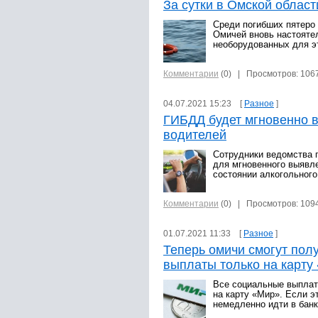
За сутки в Омской област
Среди погибших пятеро 
Омичей вновь настоятел
необорудованных для эт
Комментарии
(0)
| Просмотров: 106
04.07.2021 15:23 [
Разное
]
ГИБДД будет мгновенно 
водителей
Сотрудники ведомства 
для мгновенного выявл
состоянии алкогольного
Комментарии
(0)
| Просмотров: 109
01.07.2021 11:33 [
Разное
]
Теперь омичи смогут пол
выплаты только на карту
Все социальные выплат
на карту «Мир». Если э
немедленно идти в банк