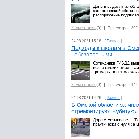
Деньги выделят из обл
экологической обстано
распоряжение подписал
Комментарии
(0)
| Просмотров: 899
24.08.2021 15:18 [
Разное
]
Подходы к школам в Омс
небезопасными
Сотрудники ГИБДД выяв
возле омских школ. Та
тротуары, и нет «лежач
Комментарии
(0)
| Просмотров: 944
24.08.2021 14:26 [
Разное
]
В Омской области за мил
отремонтируют «убитую»
Дорогу Называевск – Т
практически с нуля за 