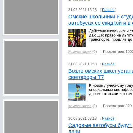
31.08.2021 13:23 [
Разное
]
Омские школьники и студ
автобусах со скидкой и в
Действие школьных и с
дающих право на льгот
транспорте, продлят до
Комментарии
(0)
| Просмотров: 100
31.08.2021 10:58 [
Разное
]
Возле омских школ уста
светофоры Т7
К новому учебному год
специальные светофоры
дорожные знаки и разме
Комментарии
(0)
| Просмотров: 829
30.08.2021 08:18 [
Разное
]
Садовые автобусы будут 
дачи