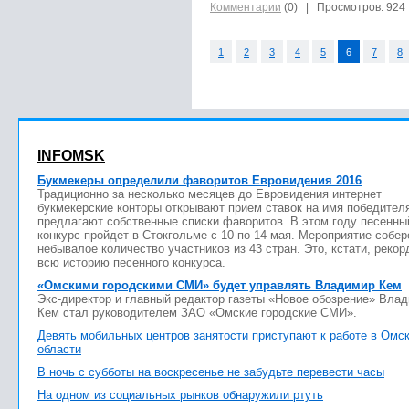
Комментарии
(0)
| Просмотров: 924
1
2
3
4
5
6
7
8
INFOMSK
Букмекеры определили фаворитов Евровидения 2016
Традиционно за несколько месяцев до Евровидения интернет
букмекерские конторы открывают прием ставок на имя победител
предлагают собственные списки фаворитов. В этом году песенны
конкурс пройдет в Стокгольме с 10 по 14 мая. Мероприятие собер
небывалое количество участников из 43 стран. Это, кстати, рекор
всю историю песенного конкурса.
«Омскими городскими СМИ» будет управлять Владимир Кем
Экс-директор и главный редактор газеты «Новое обозрение» Вла
Кем стал руководителем ЗАО «Омские городские СМИ».
Девять мобильных центров занятости приступают к работе в Омс
области
В ночь с субботы на воскресенье не забудьте перевести часы
На одном из социальных рынков обнаружили ртуть