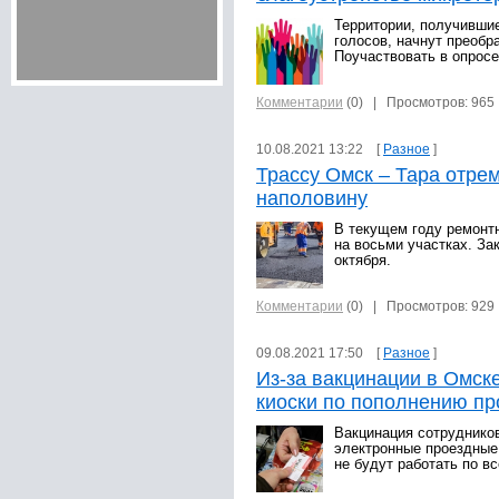
Территории, получивши
голосов, начнут преобра
Поучаствовать в опросе
Комментарии
(0)
| Просмотров: 965
10.08.2021 13:22 [
Разное
]
Трассу Омск – Тара отре
наполовину
В текущем году ремонт
на восьми участках. За
октября.
Комментарии
(0)
| Просмотров: 929
09.08.2021 17:50 [
Разное
]
Из-за вакцинации в Омске
киоски по пополнению п
Вакцинация сотрудников
электронные проездные,
не будут работать по вс