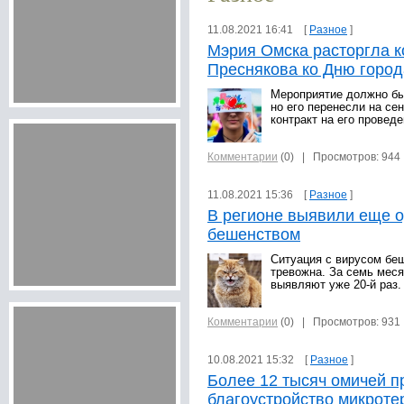
11.08.2021 16:41 [
Разное
]
Мэрия Омска расторгла к
Преснякова ко Дню город
Мероприятие должно бы
но его перенесли на се
контракт на его проведе
Комментарии
(0)
| Просмотров: 944
11.08.2021 15:36 [
Разное
]
В регионе выявили еще о
бешенством
Ситуация с вирусом бе
тревожна. За семь мес
выявляют уже 20-й раз.
Комментарии
(0)
| Просмотров: 931
10.08.2021 15:32 [
Разное
]
Более 12 тысяч омичей п
благоустройство микроте