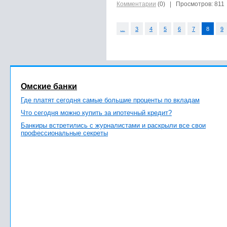
Комментарии
(0)
| Просмотров: 811
...
3
4
5
6
7
8
9
Омские банки
Где платят сегодня самые большие проценты по вкладам
Что сегодня можно купить за ипотечный кредит?
Банкиры встретились с журналистами и раскрыли все свои
профессиональные секреты