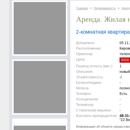
Главная
Недвижимость
Арен
>
>
Аренда. Жилая 
2-комнатная квартира
Добавлено:
05.11
Расположение:
Киров
Ориентир:
телег
Цена:
9000 
Период оплаты (мес.):
1
Описание:
новый
Этаж/этажность:
-/
Балкон/лоджия:
-
Мебель:
полно
Телефон:
Есть
Холодильник:
-
Телевизор:
-
Стиральная машина:
-
Контакты арендодателя:
48-31
"22 Ве
Информация об объекте предостав