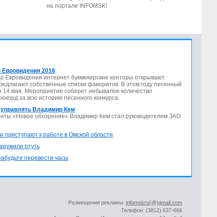
на портале INFOMSK!
 Евровидения 2016
до Евровидения интернет букмекерские конторы открывают
предлагают собственные списки фаворитов. В этом году песенный
по 14 мая. Мероприятие соберет небывалое количество
 рекорд за всю историю песенного конкурса.
 управлять Владимир Кем
азеты «Новое обозрение» Владимир Кем стал руководителем ЗАО
и приступают к работе в Омской области
аружили ртуть
 забудьте перевести часы
Размещение рекламы:
infomskru(@)gmail.com
Телефон: (3812) 637-666