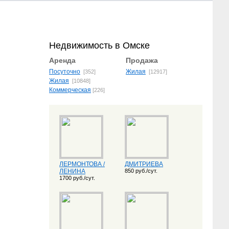
Недвижимость в Омске
Аренда
Продажа
Посуточно
Жилая
[352]
[12917]
Жилая
[10848]
Коммерческая
[226]
ЛЕРМОНТОВА /
ДМИТРИЕВА
ЛЕНИНА
850 руб./сут.
1700 руб./сут.