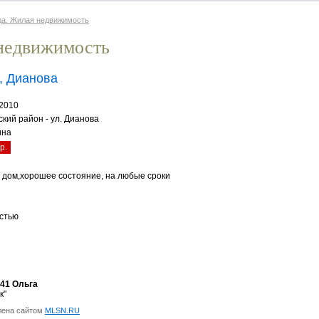
да. Жилая недвижимость
недвижимость
, Дианова
.2010
ский район - ул. Дианова
ина
р.
 дом,хорошее состояние, на любые сроки
стью
-41 Ольга
к"
лена сайтом
MLSN.RU