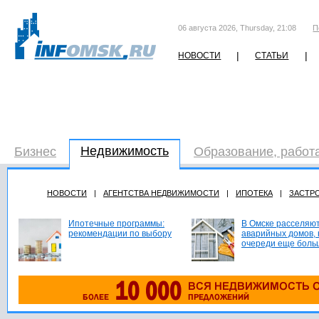
06 августа 2026, Thursday, 21:08
П
|
|
НОВОСТИ
СТАТЬИ
Недвижимость
Бизнес
Образование, работ
НОВОСТИ
|
АГЕНТСТВА НЕДВИЖИМОСТИ
|
ИПОТЕКА
|
ЗАСТР
Ипотечные программы:
В Омске расселяют
рекомендации по выбору
аварийных домов, 
очереди еще боль