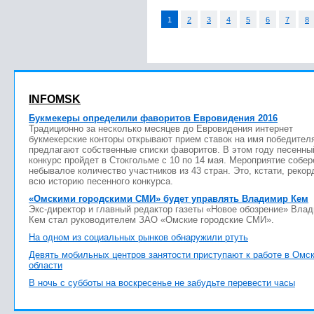
1
2
3
4
5
6
7
8
INFOMSK
Букмекеры определили фаворитов Евровидения 2016
Традиционно за несколько месяцев до Евровидения интернет
букмекерские конторы открывают прием ставок на имя победител
предлагают собственные списки фаворитов. В этом году песенны
конкурс пройдет в Стокгольме с 10 по 14 мая. Мероприятие собер
небывалое количество участников из 43 стран. Это, кстати, рекор
всю историю песенного конкурса.
«Омскими городскими СМИ» будет управлять Владимир Кем
Экс-директор и главный редактор газеты «Новое обозрение» Вла
Кем стал руководителем ЗАО «Омские городские СМИ».
На одном из социальных рынков обнаружили ртуть
Девять мобильных центров занятости приступают к работе в Омс
области
В ночь с субботы на воскресенье не забудьте перевести часы