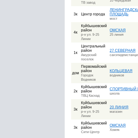
10 чередовая
ТВ завод
ЛЕНИНГРАДСК
3к
Центр города
ПЛОЩАДЬ
мост
Куйбышевский
район
ОМСКАЯ
4к
р-н ул. 9-25
25 линия
Линии
Центральный
район
27 СЕВЕРНАЯ
1к
Амурский
санэпидемстанци
поселок
Первомайский
район
КОЛЬЦЕВАЯ
дом
Городок
водников
Водников
Куйбышевский
СПОРТИВНЫЙ 
2к
район
школа
ТВЦ Каскад
Куйбышевский
район
20 ЛИНИЯ
3к
р-н ул. 9-25
магазин
Линии
Куйбышевский
ОМСКАЯ
3к
район
Хомяк
Сити-Центр