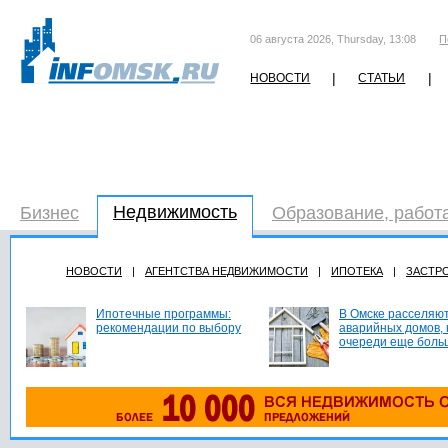
06 августа 2026, Thursday, 13:08
П
|
|
НОВОСТИ
СТАТЬИ
Недвижимость
Бизнес
Образование, работ
НОВОСТИ
|
АГЕНТСТВА НЕДВИЖИМОСТИ
|
ИПОТЕКА
|
ЗАСТР
Ипотечные программы:
В Омске расселяют
рекомендации по выбору
аварийных домов, 
очереди еще боль