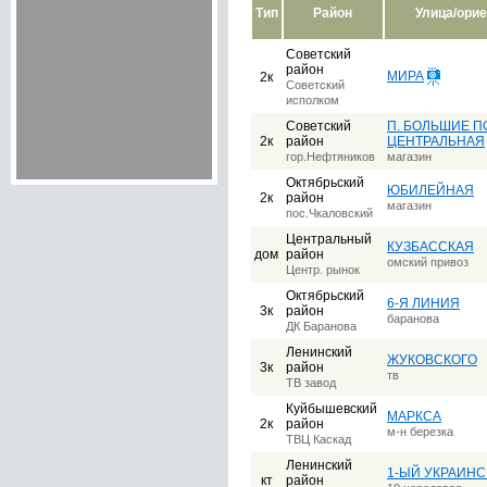
Тип
Район
Улица/ори
Советский
район
МИРА
2к
Советский
исполком
Советский
П. БОЛЬШИЕ П
2к
район
ЦЕНТРАЛЬНАЯ
гор.Нефтяников
магазин
Октябрьский
ЮБИЛЕЙНАЯ
2к
район
магазин
пос.Чкаловский
Центральный
КУЗБАССКАЯ
дом
район
омский привоз
Центр. рынок
Октябрьский
6-Я ЛИНИЯ
3к
район
баранова
ДК Баранова
Ленинский
ЖУКОВСКОГО
3к
район
тв
ТВ завод
Куйбышевский
МАРКСА
2к
район
м-н березка
ТВЦ Каскад
Ленинский
1-ЫЙ УКРАИНС
кт
район