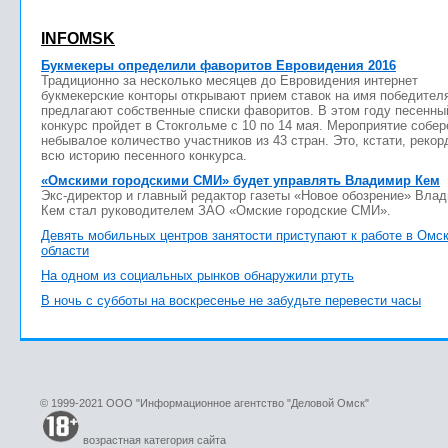
INFOMSK
Букмекеры определили фаворитов Евровидения 2016
Традиционно за несколько месяцев до Евровидения интернет
букмекерские конторы открывают прием ставок на имя победител
предлагают собственные списки фаворитов. В этом году песенны
конкурс пройдет в Стокгольме с 10 по 14 мая. Мероприятие собер
небывалое количество участников из 43 стран. Это, кстати, рекор
всю историю песенного конкурса.
«Омскими городскими СМИ» будет управлять Владимир Кем
Экс-директор и главный редактор газеты «Новое обозрение» Вла
Кем стал руководителем ЗАО «Омские городские СМИ».
Девять мобильных центров занятости приступают к работе в Омс
области
На одном из социальных рынков обнаружили ртуть
В ночь с субботы на воскресенье не забудьте перевести часы
© 1999-2021 ООО "Информационное агентство "Деловой Омск"
возрастная категория сайта