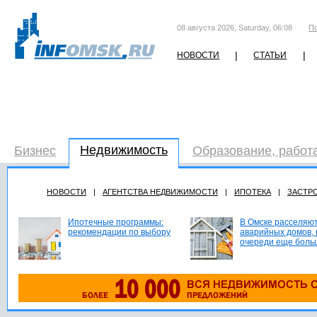
08 августа 2026, Saturday, 06:08
П
|
|
НОВОСТИ
СТАТЬИ
Недвижимость
Бизнес
Образование, работ
НОВОСТИ
|
АГЕНТСТВА НЕДВИЖИМОСТИ
|
ИПОТЕКА
|
ЗАСТР
Ипотечные программы:
В Омске расселяют
рекомендации по выбору
аварийных домов, 
очереди еще боль