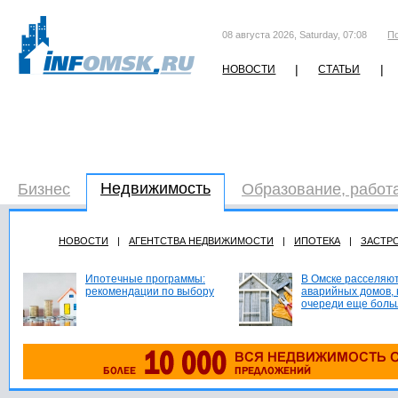
08 августа 2026, Saturday, 07:08
П
|
|
НОВОСТИ
СТАТЬИ
Недвижимость
Бизнес
Образование, работ
НОВОСТИ
|
АГЕНТСТВА НЕДВИЖИМОСТИ
|
ИПОТЕКА
|
ЗАСТР
Ипотечные программы:
В Омске расселяют
рекомендации по выбору
аварийных домов, 
очереди еще боль