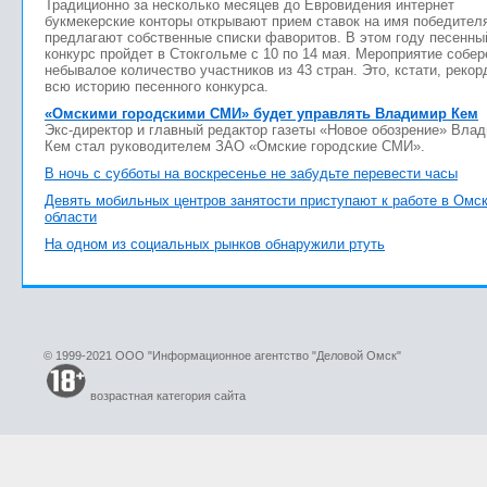
Традиционно за несколько месяцев до Евровидения интернет
букмекерские конторы открывают прием ставок на имя победител
предлагают собственные списки фаворитов. В этом году песенны
конкурс пройдет в Стокгольме с 10 по 14 мая. Мероприятие собер
небывалое количество участников из 43 стран. Это, кстати, рекор
всю историю песенного конкурса.
«Омскими городскими СМИ» будет управлять Владимир Кем
Экс-директор и главный редактор газеты «Новое обозрение» Вла
Кем стал руководителем ЗАО «Омские городские СМИ».
В ночь с субботы на воскресенье не забудьте перевести часы
Девять мобильных центров занятости приступают к работе в Омс
области
На одном из социальных рынков обнаружили ртуть
© 1999-2021 ООО "Информационное агентство "Деловой Омск"
возрастная категория сайта