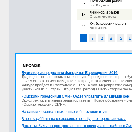
Октябрьский район
3к
пос.Кордный
Ленинский район
1к
Старая московка
Куйбышевский район
2к
Биофабрика
1
2
3
4
5
6
INFOMSK
Букмекеры определили фаворитов Евровидения 2016
Традиционно за несколько месяцев до Евровидения интернет бу
прием ставок на имя победителя и предлагают собственные спис
конкурс пройдет в Стокгольме с 10 по 14 мая. Мероприятие соб
участников из 43 стран. Это, кстати, рекорд за всю историю песе
«Омскими городскими СМИ» будет управлять Владимир Кем
Экс-директор и главный редактор газеты «Новое обозрение» В
«Омские городские СМИ».
На одном из социальных рынков обнаружили ртуть
В ночь с субботы на воскресенье не забудьте перевести часы
Девять мобильных центров занятости приступают к работе в Ом