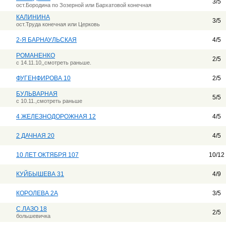
3/5
ост.Бородина по Зозерной или Бархатовой конечная
КАЛИНИНА
3/5
ост.Труда конечная или Церковь
2-Я БАРНАУЛЬСКАЯ
4/5
РОМАНЕНКО
2/5
с 14.11.10,,смотреть раньше.
ФУГЕНФИРОВА 10
2/5
БУЛЬВАРНАЯ
5/5
с 10.11.,смотреть раньше
4 ЖЕЛЕЗНОДОРОЖНАЯ 12
4/5
2 ДАЧНАЯ 20
4/5
10 ЛЕТ ОКТЯБРЯ 107
10/12
КУЙБЫШЕВА 31
4/9
КОРОЛЕВА 2А
3/5
С.ЛАЗО 18
2/5
большевичка