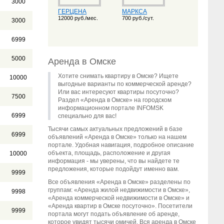
3000
ГЕРЦЕНА
МАРКСА
12000 руб./мес.
700 руб./сут.
3000
6999
5000
Аренда в Омске
Хотите снимать квартиру в Омске? Ищете
10000
выгодные варианты по коммерческой аренде?
Или вас интересуют квартиры посуточно?
7500
Раздел «Аренда в Омске» на городском
информационном портале INFOMSK
6999
специально для вас!
Тысячи самых актуальных предложений в базе
6999
объявлений «Аренда в Омске» только на нашем
портале. Удобная навигация, подробное описание
объекта, площадь, расположение и другая
10000
информация - мы уверены, что вы найдете те
предложения, которые подойдут именно вам.
9999
Все объявления «Аренда в Омске» разделены по
группам: «Аренда жилой недвижимости в Омске»,
9998
«Аренда коммерческой недвижимости в Омске» и
«Аренда квартир в Омске посуточно». Посетители
9999
портала могут подать объявление об аренде,
которое увидят тысячи омичей. Вся аренда в Омске