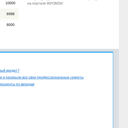
10000
на портале INFOMSK!
6998
8000
ный кредит?
и и раскрыли все свои профессиональные секреты
проценты по вкладам