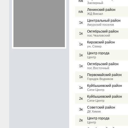
п/к
Заозерный
Ленинский район
п/к
ЖД Вокзал
Центральный район
1к
Амурский поселок
Октябрьский район
1к
пос.Чкаловский
Кировский район
1к
ун. Север
Центр города
1к
Центр
Октябрьский район
1к
пос.Восточный
Первомайский район
1к
Городок Водников
Куйбышевский район
1к
Сити-Центр
Куйбышевский район
2к
Сити-Центр
Советский район
3к
ДК Химик
Центр города
2к
Центр