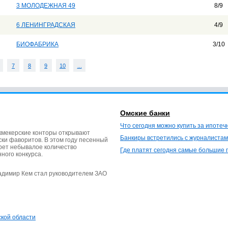
3 МОЛОДЕЖНАЯ 49
8/9
6 ЛЕНИНГРАДСКАЯ
4/9
БИОФАБРИКА
3/10
7
8
9
10
...
Омские банки
Что сегодня можно купить за ипотеч
кмекерские конторы открывают
Банкиры встретились с журналистам
ки фаворитов. В этом году песенный
ерет небывалое количество
Где платят сегодня самые большие 
нного конкурса.
ладимир Кем стал руководителем ЗАО
ской области