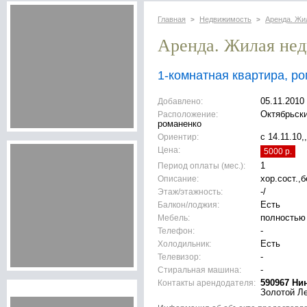
Главная
Недвижимость
Аренда. Жи
>
>
Аренда. Жилая не
1-комнатная квартира, р
Добавлено:
05.11.2010
Расположение:
Октябрьски
романенко
Ориентир:
с 14.11.10
Цена:
5000 р.
Период оплаты (мес.):
1
Описание:
хор.сост.,
Этаж/этажность:
-/
Балкон/лоджия:
Есть
Мебель:
полностью
Телефон:
-
Холодильник:
Есть
Телевизор:
-
Стиральная машина:
-
Контакты арендодателя:
590967 Ни
Золотой Л