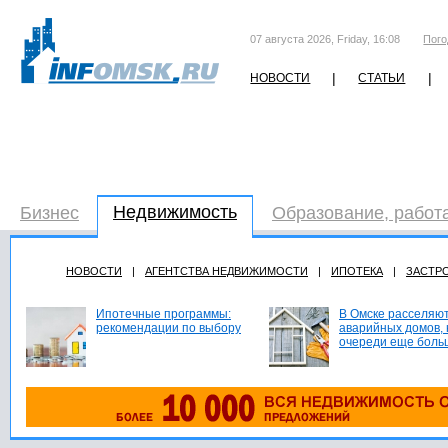
07 августа 2026, Friday, 16:08
Пого
|
|
НОВОСТИ
СТАТЬИ
Недвижимость
Бизнес
Образование, работ
НОВОСТИ
|
АГЕНТСТВА НЕДВИЖИМОСТИ
|
ИПОТЕКА
|
ЗАСТР
Ипотечные программы:
В Омске расселяют
рекомендации по выбору
аварийных домов, 
очереди еще боль