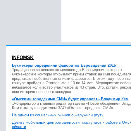
INFOMSK
Букмекеры определили фаворитов Евровидения 2016
Традиционно за несколько месяцев до Евровидения интернет
букмекерские конторы открывают прием ставок на имя победител
предлагают собственные списки фаворитов. В этом году песенны
конкурс пройдет в Стокгольме с 10 по 14 мая. Мероприятие собер
небывалое количество участников из 43 стран. Это, кстати, рекор
всю историю песенного конкурса.
«Омскими городскими СМИ» будет управлять Владимир Кем
Экс-директор и главный редактор газеты «Новое обозрение» Вла
Кем стал руководителем ЗАО «Омские городские СМИ».
На одном из социальных рынков обнаружили ртуть
Девять мобильных центров занятости приступают к работе в Омс
области