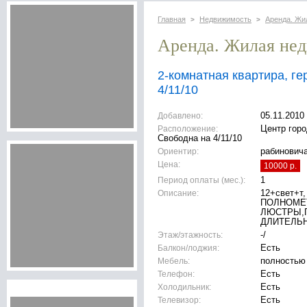
Главная
Недвижимость
Аренда. Жи
>
>
Аренда. Жилая не
2-комнатная квартира, ге
4/11/10
Добавлено:
05.11.2010
Расположение:
Центр горо
Свободна на 4/11/10
Ориентир:
рабинович
Цена:
10000 р.
Период оплаты (мес.):
1
Описание:
12+свет+т,
ПОЛНОМЕТ
ЛЮСТРЫ,
ДЛИТЕЛЬ
Этаж/этажность:
-/
Балкон/лоджия:
Есть
Мебель:
полностью
Телефон:
Есть
Холодильник:
Есть
Телевизор:
Есть