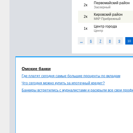
Первомайский район
2к
Заозерный
Кировский район
2к
МКР Прибрежный
Центр города
1к
Центр
...
6
7
8
9
10
Омские банки
Где платят сегодня самые большие проценты по вкладам
Что сегодня можно купить за ипотечный кредит?
Банкиры встретились с журналистами и раскрыли все свои про