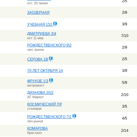
2/5
ост. 20 линия
ЗАОЗЕРНАЯ
2/9
3/9
УЧЕБНАЯ 152
ДМИТРИЕВА 3\4
7/10
ост 11 мкр
РОЖДЕСТВЕНСКОГО 9\2
2/9
лен. рынок
2/5
СЕРОВА 1В
70 ЛЕТ ОКТЯБРЯ 14
3/9
ФРУНЗЕ 1\3
5/9
метромост
ДИАНОВА 20/2
2/10
АТ-Маркет
КОСМИЧЕСКИЙ ПР
3/5
столовая
РОЖДЕСТВЕНСКОГО 7\1
4/5
лен.рынок
КОМАРОВА
2/14
Кристалл