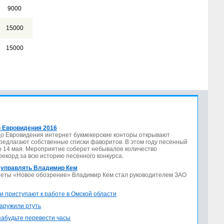
9000
15000
15000
 Евровидения 2016
до Евровидения интернет букмекерские конторы открывают
предлагают собственные списки фаворитов. В этом году песенный
по 14 мая. Мероприятие соберет небывалое количество
 рекорд за всю историю песенного конкурса.
 управлять Владимир Кем
азеты «Новое обозрение» Владимир Кем стал руководителем ЗАО
и приступают к работе в Омской области
аружили ртуть
 забудьте перевести часы