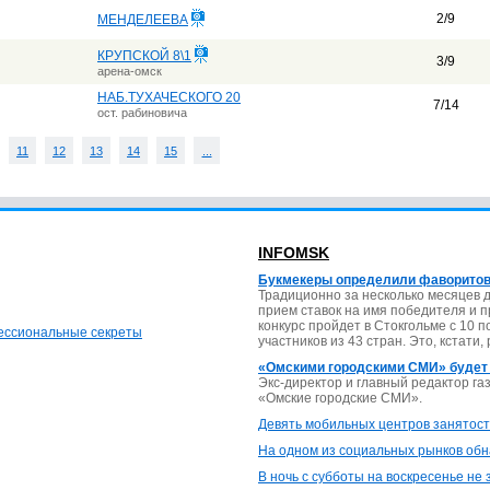
2/9
МЕНДЕЛЕЕВА
КРУПСКОЙ 8\1
3/9
арена-омск
НАБ.ТУХАЧЕСКОГО 20
7/14
ост. рабиновича
11
12
13
14
15
...
INFOMSK
Букмекеры определили фаворитов
Традиционно за несколько месяцев 
прием ставок на имя победителя и 
конкурс пройдет в Стокгольме с 10 
фессиональные секреты
участников из 43 стран. Это, кстати,
«Омскими городскими СМИ» будет
Экс-директор и главный редактор г
«Омские городские СМИ».
Девять мобильных центров занятост
На одном из социальных рынков обн
В ночь с субботы на воскресенье не