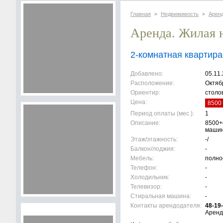
Главная
Недвижимость
Арен
>
>
Аренда. Жилая 
2-комнатная квартира
Добавлено:
05.11
Расположение:
Октябр
Ориентир:
столо
Цена:
8500 
Период оплаты (мес.):
1
Описание:
8500+
маши
Этаж/этажность:
-/
Балкон/лоджия:
-
Мебель:
полно
Телефон:
-
Холодильник:
-
Телевизор:
-
Стиральная машина:
-
Контакты арендодателя:
48-19
Аренд