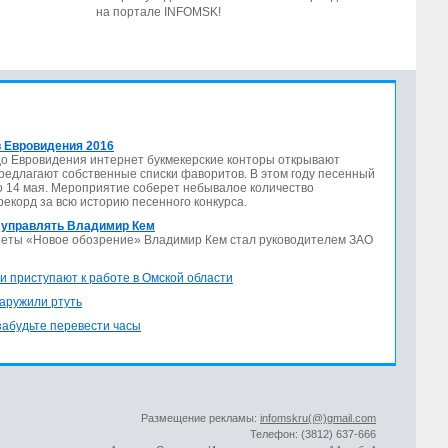
на портале INFOMSK!
 Евровидения 2016
до Евровидения интернет букмекерские конторы открывают
предлагают собственные списки фаворитов. В этом году песенный
по 14 мая. Мероприятие соберет небывалое количество
 рекорд за всю историю песенного конкурса.
 управлять Владимир Кем
азеты «Новое обозрение» Владимир Кем стал руководителем ЗАО
и приступают к работе в Омской области
аружили ртуть
 забудьте перевести часы
Размещение рекламы:
infomskru(@)gmail.com
Телефон: (3812) 637-666