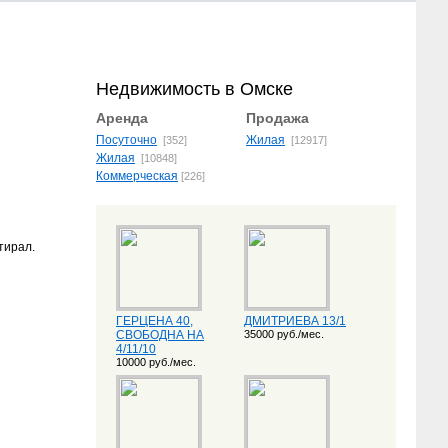
Недвижимость в Омске
Аренда
Продажа
Посуточно
Жилая
[352]
[12917]
Жилая
[10848]
Коммерческая
[226]
тирал.
ГЕРЦЕНА 40,
ДМИТРИЕВА 13/1
СВОБОДНА НА
35000 руб./мес.
4/11/10
10000 руб./мес.