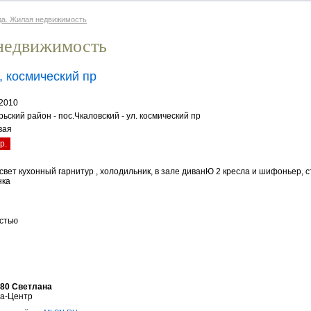
да. Жилая недвижимость
недвижимость
, космический пр
.2010
ьский район - пос.Чкаловский - ул. космический пр
вая
р.
свет кухонный гарнитур , холодильник, в зале диванЮ 2 кресла и шифоньер, с
нка
стью
-80 Светлана
а-Центр