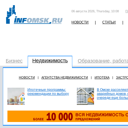
06 августа 2026, Thursday, 10:08
П
|
|
НОВОСТИ
СТАТЬИ
Недвижимость
Бизнес
Образование, работ
НОВОСТИ
|
АГЕНТСТВА НЕДВИЖИМОСТИ
|
ИПОТЕКА
|
ЗАСТР
Ипотечные программы:
В Омске расселяют
рекомендации по выбору
аварийных домов, 
очереди еще боль