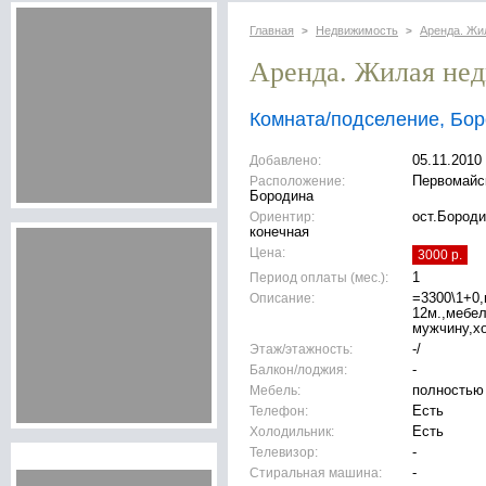
Главная
Недвижимость
Аренда. Жи
>
>
Аренда. Жилая не
Комната/подселение, Бо
Добавлено:
05.11.2010
Расположение:
Первомайск
Бородина
Ориентир:
ост.Бороди
конечная
Цена:
3000 р.
Период оплаты (мес.):
1
Описание:
=3300\1+0,
12м.,мебел
мужчину,хо
Этаж/этажность:
-/
Балкон/лоджия:
-
Мебель:
полностью
Телефон:
Есть
Холодильник:
Есть
Телевизор:
-
Стиральная машина:
-