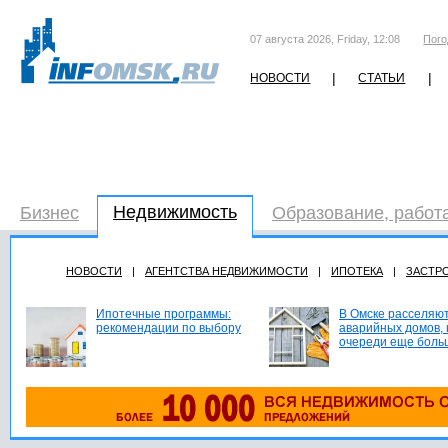
07 августа 2026, Friday, 12:08
Пого
|
|
НОВОСТИ
СТАТЬИ
Недвижимость
Бизнес
Образование, работ
НОВОСТИ
|
АГЕНТСТВА НЕДВИЖИМОСТИ
|
ИПОТЕКА
|
ЗАСТР
Ипотечные программы:
В Омске расселяют
рекомендации по выбору
аварийных домов, 
очереди еще боль