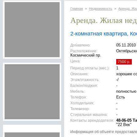
Главная
Недвижимость
Аренда. Жи
>
>
Аренда. Жилая не
2-комнатная квартира, Ко
Добавлено:
05.11.2010
Расположение:
Октябрьски
Космический пр.
Цена:
7500 р.
Период оплаты (мес.):
1
Описание:
хорошее с
Этаж/этажность:
-/
Балкон/лоджия:
-
Мебель:
полностью
Телефон:
Есть
Холодильник:
-
Телевизор:
-
Стиральная машина:
-
Контакты арендодателя:
48-06-05 Т
"22 Век"
Информация об объекте предоставл