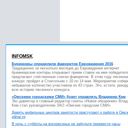
INFOMSK
Букмекеры определили фаворитов Евровидения 2016
Традиционно за несколько месяцев до Евровидения интернет
букмекерские конторы открывают прием ставок на имя победител
предлагают собственные списки фаворитов. В этом году песенны
конкурс пройдет в Стокгольме с 10 по 14 мая. Мероприятие собер
небывалое количество участников из 43 стран. Это, кстати, рекор
всю историю песенного конкурса.
«Омскими городскими СМИ» будет управлять Владимир Кем
Экс-директор и главный редактор газеты «Новое обозрение» Вла
Кем стал руководителем ЗАО «Омские городские СМИ».
Девять мобильных центров занятости приступают к работе в Омс
области
В ночь с субботы на воскресенье не забудьте перевести часы