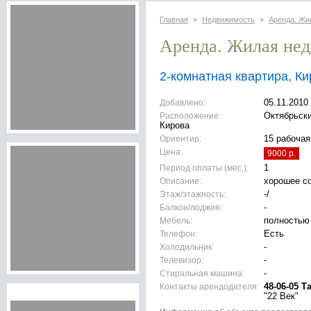
Главная
Недвижимость
Аренда. Жи
>
>
Аренда. Жилая не
2-комнатная квартира, К
Добавлено:
05.11.2010
Расположение:
Октябрьски
Кирова
Ориентир:
15 рабочая
Цена:
9000 р.
Период оплаты (мес.):
1
Описание:
хорошее с
Этаж/этажность:
-/
Балкон/лоджия:
-
Мебель:
полностью
Телефон:
Есть
Холодильник:
-
Телевизор:
-
Стиральная машина:
-
Контакты арендодателя:
48-06-05 Т
"22 Век"