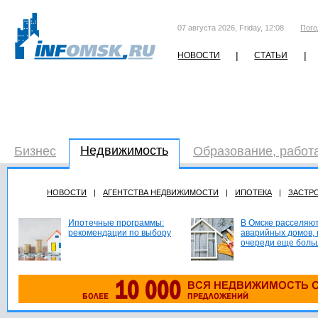
07 августа 2026, Friday, 12:08
Пого
|
|
НОВОСТИ
СТАТЬИ
Недвижимость
Бизнес
Образование, работ
НОВОСТИ
|
АГЕНТСТВА НЕДВИЖИМОСТИ
|
ИПОТЕКА
|
ЗАСТР
Ипотечные программы:
В Омске расселяют
рекомендации по выбору
аварийных домов, 
очереди еще боль