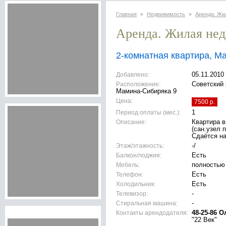
Главная
Недвижимость
Аренда. Жи
>
>
Аренда. Жилая не
2-комнатная квартира, М
Добавлено:
05.11.2010
Расположение:
Советский 
Мамина-Сибиряка 9
Цена:
7500 р.
Период оплаты (мес.):
1
Описание:
Квартира 
(сан.узел 
Сдаётся на
Этаж/этажность:
-/
Балкон/лоджия:
Есть
Мебель:
полностью
Телефон:
Есть
Холодильник:
Есть
Телевизор:
-
Стиральная машина:
-
Контакты арендодателя:
48-25-86 О
"22 Век"