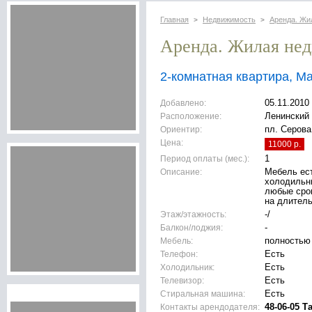
Главная
Недвижимость
Аренда. Жи
>
>
Аренда. Жилая не
2-комнатная квартира, М
Добавлено:
05.11.2010
Расположение:
Ленинский 
Ориентир:
пл. Серова
Цена:
11000 р.
Период оплаты (мес.):
1
Описание:
Мебель ес
холодильни
любые сро
на длитель
Этаж/этажность:
-/
Балкон/лоджия:
-
Мебель:
полностью
Телефон:
Есть
Холодильник:
Есть
Телевизор:
Есть
Стиральная машина:
Есть
Контакты арендодателя:
48-06-05 Т