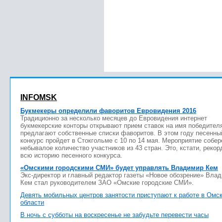
INFOMSK
Букмекеры определили фаворитов Евровидения 2016
Традиционно за несколько месяцев до Евровидения интернет
букмекерские конторы открывают прием ставок на имя победител
предлагают собственные списки фаворитов. В этом году песенны
конкурс пройдет в Стокгольме с 10 по 14 мая. Мероприятие собер
небывалое количество участников из 43 стран. Это, кстати, рекор
всю историю песенного конкурса.
«Омскими городскими СМИ» будет управлять Владимир Кем
Экс-директор и главный редактор газеты «Новое обозрение» Вла
Кем стал руководителем ЗАО «Омские городские СМИ».
Девять мобильных центров занятости приступают к работе в Омс
области
В ночь с субботы на воскресенье не забудьте перевести часы