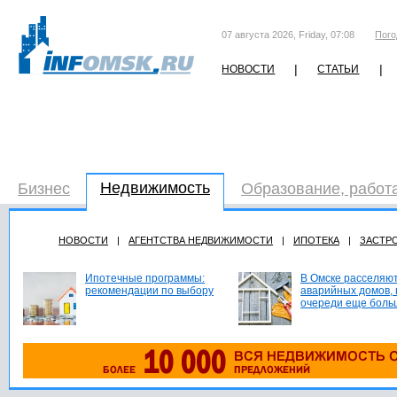
07 августа 2026, Friday, 07:08
Пого
|
|
НОВОСТИ
СТАТЬИ
Недвижимость
Бизнес
Образование, работ
НОВОСТИ
|
АГЕНТСТВА НЕДВИЖИМОСТИ
|
ИПОТЕКА
|
ЗАСТР
Ипотечные программы:
В Омске расселяют
рекомендации по выбору
аварийных домов, 
очереди еще боль