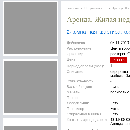
Главная
Недвижимость
Аренда. Жи
>
>
Аренда. Жилая не
2-комнатная квартира, ко
Добавлено:
05.11.2010
Расположение:
Центр горо
Ориентир:
ресторан С
Цена:
16000 р.
Период оплаты (мес.):
1
Описание:
евроремонт
мебель. З
Этаж/этажность:
-/
Балкон/лоджия:
Есть
Мебель:
полностью
Телефон:
-
Холодильник:
Есть
Телевизор:
Есть
Стиральная машина:
Есть
Контакты арендодателя:
48-19-80 С
Аренда-Це