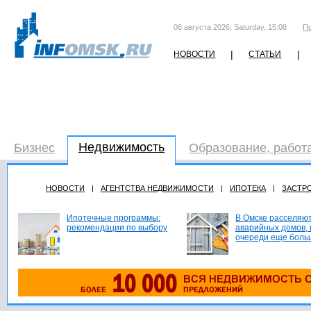
08 августа 2026, Saturday, 15:08
П
|
|
НОВОСТИ
СТАТЬИ
Недвижимость
Бизнес
Образование, работ
НОВОСТИ
|
АГЕНТСТВА НЕДВИЖИМОСТИ
|
ИПОТЕКА
|
ЗАСТР
Ипотечные программы:
В Омске расселяют
рекомендации по выбору
аварийных домов, 
очереди еще боль