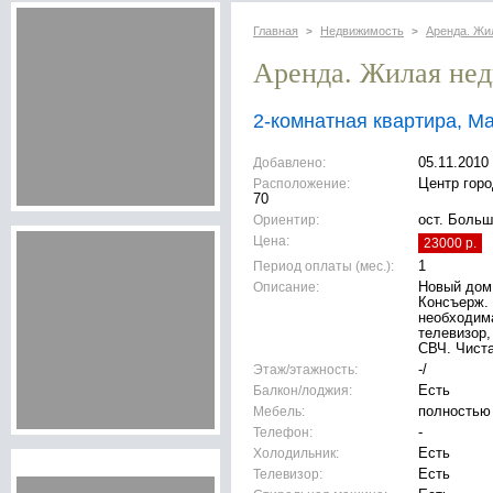
Главная
Недвижимость
Аренда. Жи
>
>
Аренда. Жилая не
2-комнатная квартира, М
Добавлено:
05.11.2010
Расположение:
Центр горо
70
Ориентир:
ост. Боль
Цена:
23000 р.
Период оплаты (мес.):
1
Описание:
Новый дом.
Консъерж.
необходим
телевизор,
СВЧ. Чиста
Этаж/этажность:
-/
Балкон/лоджия:
Есть
Мебель:
полностью
Телефон:
-
Холодильник:
Есть
Телевизор:
Есть