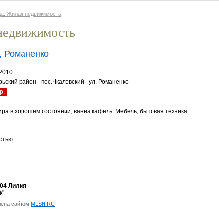
да. Жилая недвижимость
недвижимость
, Романенко
.2010
ьский район - пос.Чкаловский - ул. Романенко
р.
ира в хорошем состоянии, ванна кафель. Мебель, бытовая техника.
стью
-04 Лилия
к"
лена сайтом
MLSN.RU