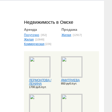
Недвижимость в Омске
Аренда
Продажа
Посуточно
Жилая
[352]
[12917]
Жилая
[10848]
Коммерческая
[226]
ЛЕРМОНТОВА /
ДМИТРИЕВА
ЛЕНИНА
850 руб./сут.
1700 руб./сут.