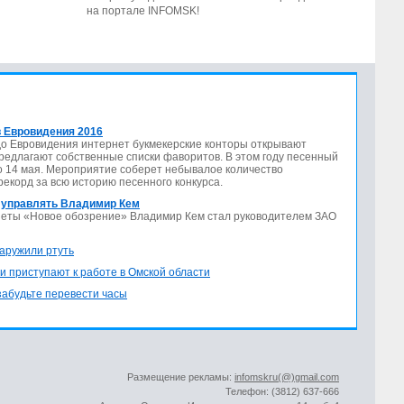
на портале INFOMSK!
 Евровидения 2016
до Евровидения интернет букмекерские конторы открывают
предлагают собственные списки фаворитов. В этом году песенный
по 14 мая. Мероприятие соберет небывалое количество
 рекорд за всю историю песенного конкурса.
 управлять Владимир Кем
азеты «Новое обозрение» Владимир Кем стал руководителем ЗАО
аружили ртуть
и приступают к работе в Омской области
 забудьте перевести часы
Размещение рекламы:
infomskru(@)gmail.com
Телефон: (3812) 637-666