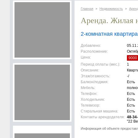
Главная
Недвижимость
Арен
>
>
Аренда. Жилая 
2-комнатная квартира
Добавлено:
05.11
Расположение:
Октябр
Цена:
9000 
Период оплаты (мес.):
1
Описание:
Кварт
Этаж/этажность:
-/
Балкон/лоджия:
Есть
Мебель:
полно
Телефон:
Есть
Холодильник:
Есть
Телевизор:
Есть
Стиральная машина:
Есть
Контакты арендодателя:
48-34
"22 Ве
Информация об объекте предостав