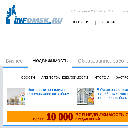
07 августа 2026, Friday, 02:08
Пого
|
|
НОВОСТИ
СТАТЬИ
Недвижимость
Бизнес
Образование, работ
НОВОСТИ
|
АГЕНТСТВА НЕДВИЖИМОСТИ
|
ИПОТЕКА
|
ЗАСТР
Ипотечные программы:
В Омске расселяют
рекомендации по выбору
аварийных домов, 
очереди еще боль