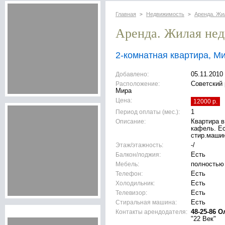
Главная
Недвижимость
Аренда. Жи
>
>
Аренда. Жилая не
2-комнатная квартира, М
Добавлено:
05.11.2010
Расположение:
Советский 
Мира
Цена:
12000 р.
Период оплаты (мес.):
1
Описание:
Квартира в
кафель. Ес
стир.машин
Этаж/этажность:
-/
Балкон/лоджия:
Есть
Мебель:
полностью
Телефон:
Есть
Холодильник:
Есть
Телевизор:
Есть
Стиральная машина:
Есть
Контакты арендодателя:
48-25-86 О
"22 Век"