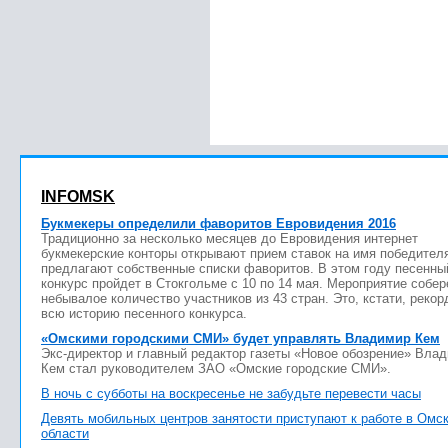
INFOMSK
Букмекеры определили фаворитов Евровидения 2016
Традиционно за несколько месяцев до Евровидения интернет
букмекерские конторы открывают прием ставок на имя победител
предлагают собственные списки фаворитов. В этом году песенны
конкурс пройдет в Стокгольме с 10 по 14 мая. Мероприятие собер
небывалое количество участников из 43 стран. Это, кстати, рекор
всю историю песенного конкурса.
«Омскими городскими СМИ» будет управлять Владимир Кем
Экс-директор и главный редактор газеты «Новое обозрение» Вла
Кем стал руководителем ЗАО «Омские городские СМИ».
В ночь с субботы на воскресенье не забудьте перевести часы
Девять мобильных центров занятости приступают к работе в Омс
области