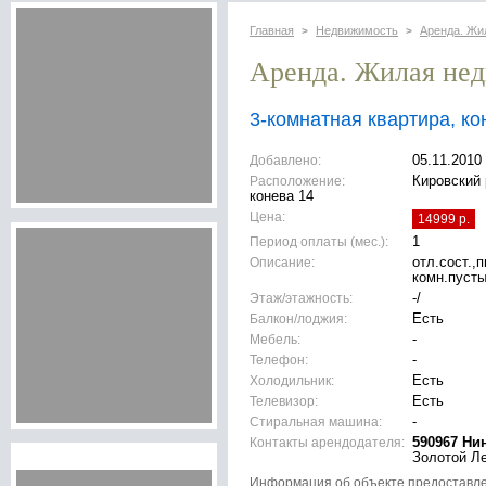
Главная
Недвижимость
Аренда. Жи
>
>
Аренда. Жилая не
3-комнатная квартира, ко
Добавлено:
05.11.2010
Расположение:
Кировский р
конева 14
Цена:
14999 р.
Период оплаты (мес.):
1
Описание:
отл.сост.,
комн.пусты
Этаж/этажность:
-/
Балкон/лоджия:
Есть
Мебель:
-
Телефон:
-
Холодильник:
Есть
Телевизор:
Есть
Стиральная машина:
-
Контакты арендодателя:
590967 Ни
Золотой Л
Информация об объекте предоставл