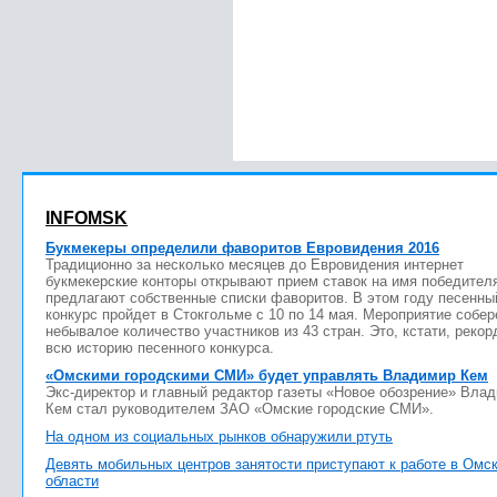
INFOMSK
Букмекеры определили фаворитов Евровидения 2016
Традиционно за несколько месяцев до Евровидения интернет
букмекерские конторы открывают прием ставок на имя победител
предлагают собственные списки фаворитов. В этом году песенны
конкурс пройдет в Стокгольме с 10 по 14 мая. Мероприятие собер
небывалое количество участников из 43 стран. Это, кстати, рекор
всю историю песенного конкурса.
«Омскими городскими СМИ» будет управлять Владимир Кем
Экс-директор и главный редактор газеты «Новое обозрение» Вла
Кем стал руководителем ЗАО «Омские городские СМИ».
На одном из социальных рынков обнаружили ртуть
Девять мобильных центров занятости приступают к работе в Омс
области