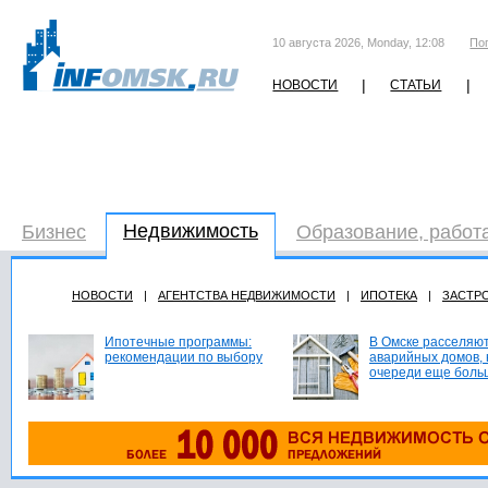
10 августа 2026, Monday, 12:08
По
|
|
НОВОСТИ
СТАТЬИ
Недвижимость
Бизнес
Образование, работ
НОВОСТИ
|
АГЕНТСТВА НЕДВИЖИМОСТИ
|
ИПОТЕКА
|
ЗАСТР
Ипотечные программы:
В Омске расселяют
рекомендации по выбору
аварийных домов, 
очереди еще боль