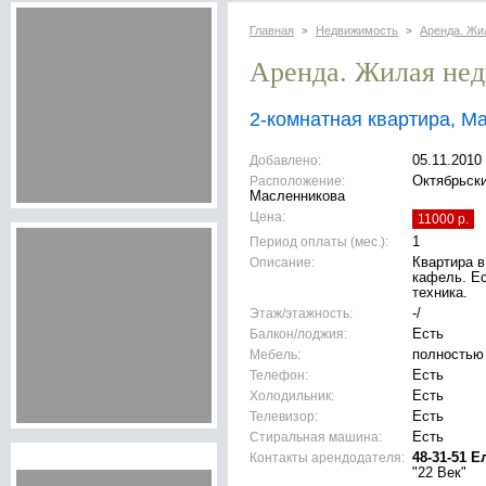
Главная
Недвижимость
Аренда. Жи
>
>
Аренда. Жилая не
2-комнатная квартира, М
Добавлено:
05.11.2010
Расположение:
Октябрьски
Масленникова
Цена:
11000 р.
Период оплаты (мес.):
1
Описание:
Квартира в
кафель. Ес
техника.
Этаж/этажность:
-/
Балкон/лоджия:
Есть
Мебель:
полностью
Телефон:
Есть
Холодильник:
Есть
Телевизор:
Есть
Стиральная машина:
Есть
Контакты арендодателя:
48-31-51 Е
"22 Век"