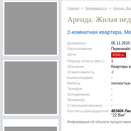
Главная
Недвижимость
Аренда. Жи
>
>
Аренда. Жилая не
2-комнатная квартира, М
Добавлено:
05.11.2010
Расположение:
Первомайск
Цена:
8500 р.
Период оплаты (мес.):
1
Описание:
Квартира в
Этаж/этажность:
-/
Балкон/лоджия:
-
Мебель:
полностью
Телефон:
-
Холодильник:
-
Телевизор:
-
Стиральная машина:
-
Контакты арендодателя:
483404 Ли
"22 Век"
Информация об объекте предоставл