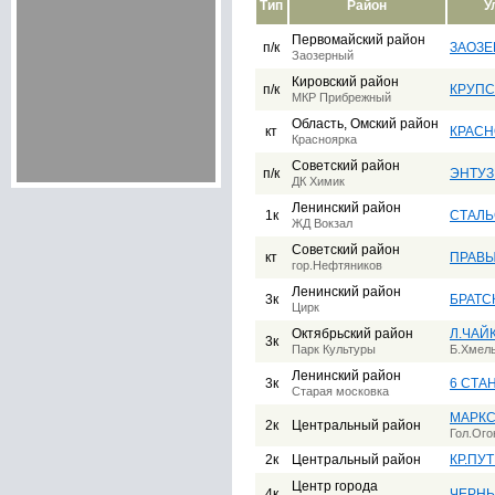
Тип
Район
У
Первомайский район
п/к
ЗАОЗЕ
Заозерный
Кировский район
п/к
КРУП
МКР Прибрежный
Область, Омский район
кт
КРАСН
Красноярка
Советский район
п/к
ЭНТУЗ
ДК Химик
Ленинский район
1к
CТАЛЬ
ЖД Вокзал
Советский район
кт
ПРАВЫ
гор.Нефтяников
Ленинский район
3к
БРАТС
Цирк
Октябрьский район
Л.ЧАЙ
3к
Парк Культуры
Б.Хмель
Ленинский район
3к
6 СТА
Старая московка
МАРКС
2к
Центральный район
Гол.Ого
2к
Центральный район
КР.ПУТ
Центр города
4к
ЧЕРН