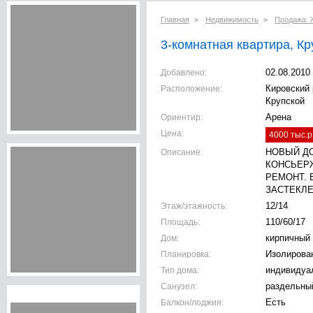
Главная
Недвижимость
Продажа. 
>
>
3-комнатная квартира, Кру
Добавлено:
02.08.2010
Расположение:
Кировский 
Крупской
Ориентир:
Арена
Цена:
4000 тыс.р
Описание:
НОВЫЙ ДО
КОНСЬЕР
РЕМОНТ. 
ЗАСТЕКЛЕ
Этаж/этажность:
12/14
Площадь:
110/60/17
Дом:
кирпичный
Планировка:
Изолирова
Тип дома:
индивидуа
Санузел:
раздельны
Балкон/лоджия:
Есть