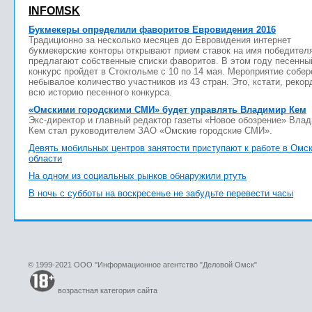
INFOMSK
Букмекеры определили фаворитов Евровидения 2016
Традиционно за несколько месяцев до Евровидения интернет
букмекерские конторы открывают прием ставок на имя победител
предлагают собственные списки фаворитов. В этом году песенны
конкурс пройдет в Стокгольме с 10 по 14 мая. Мероприятие собер
небывалое количество участников из 43 стран. Это, кстати, рекор
всю историю песенного конкурса.
«Омскими городскими СМИ» будет управлять Владимир Кем
Экс-директор и главный редактор газеты «Новое обозрение» Вла
Кем стал руководителем ЗАО «Омские городские СМИ».
Девять мобильных центров занятости приступают к работе в Омс
области
На одном из социальных рынков обнаружили ртуть
В ночь с субботы на воскресенье не забудьте перевести часы
© 1999-2021 ООО "Информационное агентство "Деловой Омск"
возрастная категория сайта