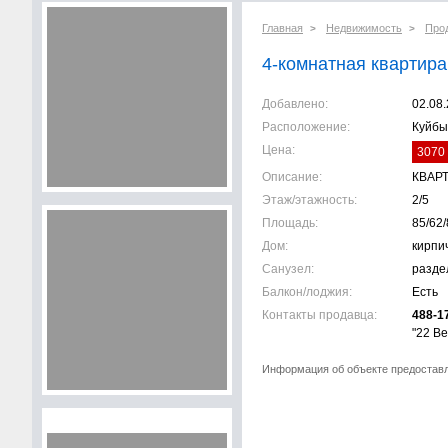
Главная
Недвижимость
Про
>
>
4-комнатная квартира,
Добавлено:
02.08
Расположение:
Куйбы
Цена:
3070 
Описание:
КВАРТ
Этаж/этажность:
2/5
Площадь:
85/62/
Дом:
кирпи
Санузел:
разде
Балкон/лоджия:
Есть
Контакты продавца:
488-1
"22 Ве
Информация об объекте предостав