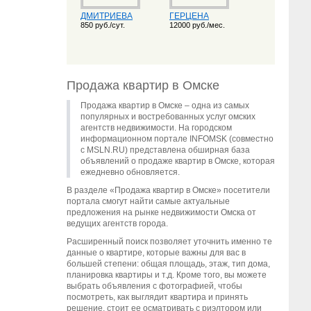
ДМИТРИЕВА
ГЕРЦЕНА
850 руб./сут.
12000 руб./мес.
Продажа квартир в Омске
Продажа квартир в Омске – одна из самых
популярных и востребованных услуг омских
агентств недвижимости. На городском
информационном портале INFOMSK (совместно
с MSLN.RU) представлена обширная база
объявлений о продаже квартир в Омске, которая
ежедневно обновляется.
В разделе «Продажа квартир в Омске» посетители
портала смогут найти самые актуальные
предложения на рынке недвижимости Омска от
ведущих агентств города.
Расширенный поиск позволяет уточнить именно те
данные о квартире, которые важны для вас в
большей степени: общая площадь, этаж, тип дома,
планировка квартиры и т.д. Кроме того, вы можете
выбрать объявления с фотографией, чтобы
посмотреть, как выглядит квартира и принять
решение, стоит ее осматривать с риэлтором или