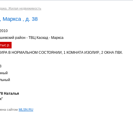
дажа. Жилая недвижимость
 Маркса , д. 38
.2010
шевский район - ТВЦ Каскад - Маркса
тыс.р.
ИРА В НОРМАЛЬНОМ СОСТОЯНИИ, 1 КОМНАТА ИЗОЛИР., 2 ОКНА ПВХ.
8
чный
льный
78 Наталья
к"
лена сайтом
MLSN.RU