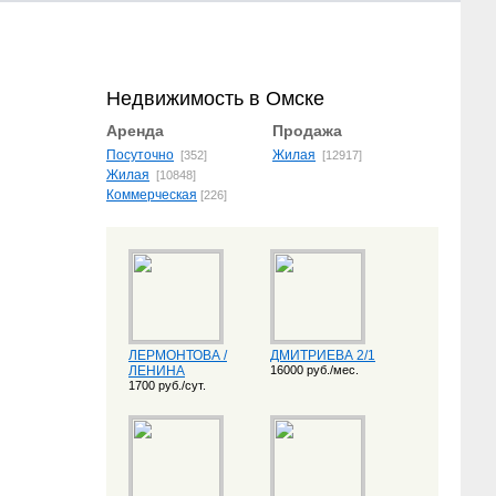
Недвижимость в Омске
Аренда
Продажа
Посуточно
Жилая
[352]
[12917]
Жилая
[10848]
Коммерческая
[226]
ЛЕРМОНТОВА /
ДМИТРИЕВА 2/1
ЛЕНИНА
16000 руб./мес.
1700 руб./сут.