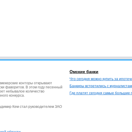
Омские банки
Что сегодня можно купить за ипотеч
кмекерские конторы открывают
Банкиры встретились с журналистам
ки фаворитов. В этом году песенный
ерет небывалое количество
Где платят сегодня самые большие 
нного конкурса.
ладимир Кем стал руководителем ЗАО