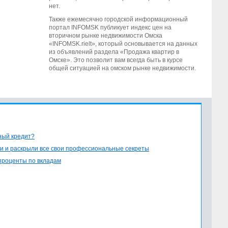
нет.
Также ежемесячно городской информационный
портал INFOMSK публикует индекс цен на
вторичном рынке недвижимости Омска
«INFOMSK.rielt», который основывается на данных
из объявлений раздела «Продажа квартир в
Омске». Это позволит вам всегда быть в курсе
общей ситуацией на омском рынке недвижимости.
ный кредит?
и и раскрыли все свои профессиональные секреты
проценты по вкладам