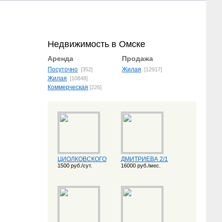
Недвижимость в Омске
Аренда
Продажа
Посуточно
Жилая
[352]
[12917]
Жилая
[10848]
Коммерческая
[226]
ЦИОЛКОВСКОГО
ДМИТРИЕВА 2/1
1500 руб./сут.
16000 руб./мес.