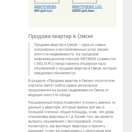
ДМИТРИЕВА
ДМИТРИЕВА 13/1
850 руб./сут.
35000 руб./мес.
Продажа квартир в Омске
Продажа квартир в Омске – одна из самых
популярных и востребованных услуг омских
агентств недвижимости. На городском
информационном портале INFOMSK (совместно
с MSLN.RU) представлена обширная база
объявлений о продаже квартир в Омске, которая
ежедневно обновляется.
В разделе «Продажа квартир в Омске» посетители
портала смогут найти самые актуальные
предложения на рынке недвижимости Омска от
ведущих агентств города.
Расширенный поиск позволяет уточнить именно те
данные о квартире, которые важны для вас в
большей степени: общая площадь, этаж, тип дома,
планировка квартиры и т.д. Кроме того, вы можете
выбрать объявления с фотографией, чтобы
посмотреть, как выглядит квартира и принять
решение, стоит ее осматривать с риэлтором или