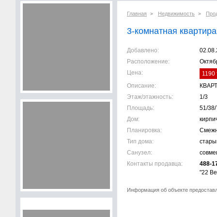
Главная
Недвижимость
Про
>
>
3-комнатная квартира,
Добавлено:
02.08
Расположение:
Октяб
Цена:
1190 
Описание:
КВАР
Этаж/этажность:
1/3
Площадь:
51/38/
Дом:
кирпи
Планировка:
Смеж
Тип дома:
стары
Санузел:
совм
Контакты продавца:
488-1
"22 Ве
Информация об объекте предостав