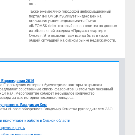
нет.
Также ежемесячно городской информационный
портал INFOMSK публикует индекс цен на
вторичном рынке недвижимости Омска
«INFOMSK.rielt», который основывается на данных
из объявлений раздела «Продажа квартир в
Омске». Это позволит вам всегда быть в курсе
общей ситуацией на омском рынке недвижимости.
 Евровидения 2016
до Евровидения интернет букмекерские конторы открывают
предлагают собственные списки фаворитов. В этом году песенный
по 14 мая. Мероприятие соберет небывалое количество
 рекорд за всю историю песенного конкурса.
 управлять Владимир Кем
азеты «Новое обозрение» Владимир Кем стал руководителем ЗАО
и приступают к работе в Омской области
аружили ртуть