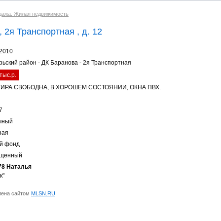
дажа. Жилая недвижимость
 2я Транспортная , д. 12
.2010
рьский район - ДК Баранова - 2я Транспортная
тыс.р.
ТИРА СВОБОДНА, В ХОРОШЕМ СОСТОЯНИИ, ОКНА ПВХ.
7
чный
ная
й фонд
ещенный
78 Наталья
к"
лена сайтом
MLSN.RU